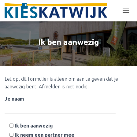
T
O
G
G
L
Ik ben aanwezig
E
N
A
V
I
G
Let op, dit formulier is alleen om aan te geven dat je
A
T
aanwezig bent. Afmelden is niet nodig.
I
E
Je naam
Ik ben aanwezig
Ik neem een partner mee