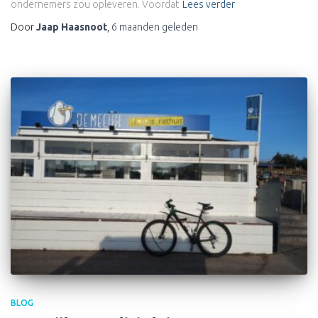
ondernemers zou opleveren. Voordat
Lees verder
Door
Jaap Haasnoot
,
6 maanden
geleden
BLOG