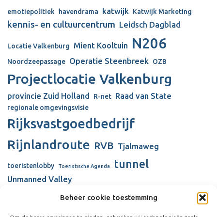
katwijk
emotiepolitiek
havendrama
Katwijk Marketing
kennis- en cultuurcentrum
Leidsch Dagblad
N206
Mient Kooltuin
Locatie Valkenburg
Operatie Steenbreek
Noordzeepassage
OZB
Projectlocatie Valkenburg
provincie Zuid Holland
Raad van State
R-net
regionale omgevingsvisie
Rijksvastgoedbedrijf
Rijnlandroute
RVB
Tjalmaweg
tunnel
toeristenlobby
Toeristische Agenda
Unmanned Valley
Unmanned Valley Valkenburg
Beheer cookie toestemming
Valkenhorst
Valkenburg