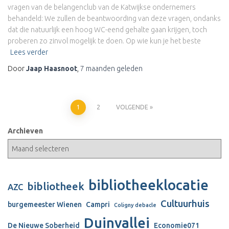
vragen van de belangenclub van de Katwijkse ondernemers
behandeld: We zullen de beantwoording van deze vragen, ondanks
dat die natuurlijk een hoog WC-eend gehalte gaan krijgen, toch
proberen zo zinvol mogelijk te doen. Op wie kun je het beste
Lees verder
Door
Jaap Haasnoot
,
7 maanden
geleden
Berichten
1
2
VOLGENDE
paginering
Archieven
bibliotheeklocatie
bibliotheek
AZC
Cultuurhuis
burgemeester Wienen
Campri
Coligny debacle
Duinvallei
De Nieuwe Soberheid
Economie071