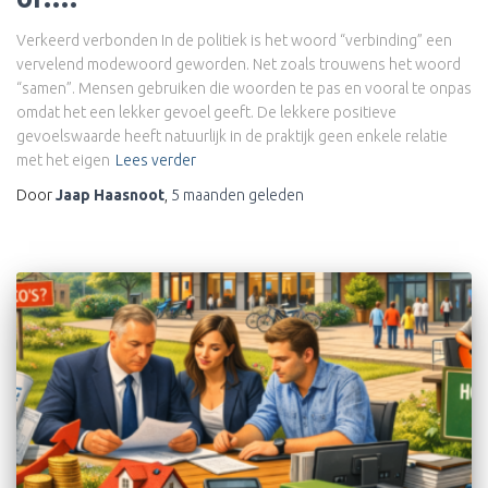
Verkeerd verbonden In de politiek is het woord “verbinding” een
vervelend modewoord geworden. Net zoals trouwens het woord
“samen”. Mensen gebruiken die woorden te pas en vooral te onpas
omdat het een lekker gevoel geeft. De lekkere positieve
gevoelswaarde heeft natuurlijk in de praktijk geen enkele relatie
met het eigen
Lees verder
Door
Jaap Haasnoot
,
5 maanden
geleden