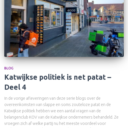
BLOG
Katwijkse politiek is net patat –
Deel 4
In de vorige afleveringen van deze serie blogs over de
overeenkomsten van slappe en soms zouteloze patat en de
Katwijkse politiek hebben we een aantal vragen van de
belangenclub KOV van de Katwijkse ondernemers behandeld. Ze
vroegen zich af welke partij nu het meeste voordeel voor