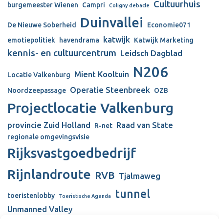
Cultuurhuis
burgemeester Wienen
Campri
Coligny debacle
Duinvallei
De Nieuwe Soberheid
Economie071
katwijk
emotiepolitiek
havendrama
Katwijk Marketing
kennis- en cultuurcentrum
Leidsch Dagblad
N206
Mient Kooltuin
Locatie Valkenburg
Operatie Steenbreek
Noordzeepassage
OZB
Projectlocatie Valkenburg
provincie Zuid Holland
Raad van State
R-net
regionale omgevingsvisie
Rijksvastgoedbedrijf
Rijnlandroute
RVB
Tjalmaweg
tunnel
toeristenlobby
Toeristische Agenda
Unmanned Valley