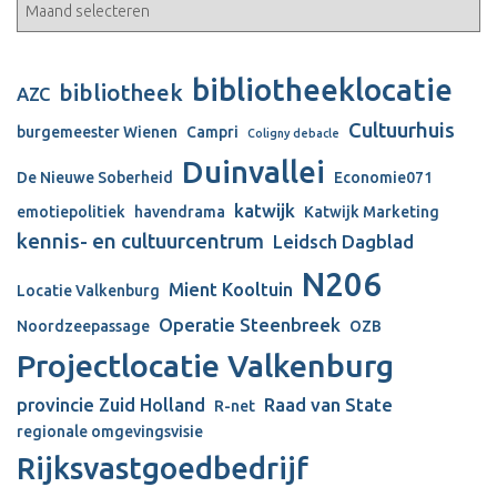
bibliotheeklocatie
bibliotheek
AZC
Cultuurhuis
burgemeester Wienen
Campri
Coligny debacle
Duinvallei
De Nieuwe Soberheid
Economie071
katwijk
emotiepolitiek
havendrama
Katwijk Marketing
kennis- en cultuurcentrum
Leidsch Dagblad
N206
Mient Kooltuin
Locatie Valkenburg
Operatie Steenbreek
Noordzeepassage
OZB
Projectlocatie Valkenburg
provincie Zuid Holland
Raad van State
R-net
regionale omgevingsvisie
Rijksvastgoedbedrijf