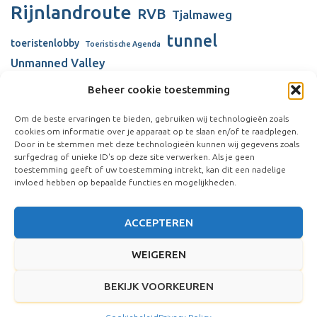
Rijnlandroute
RVB
Tjalmaweg
tunnel
toeristenlobby
Toeristische Agenda
Unmanned Valley
Unmanned Valley Valkenburg
Beheer cookie toestemming
Valkenhorst
Valkenburg
Valkenburgse Meer
Om de beste ervaringen te bieden, gebruiken wij technologieën zoals
cookies om informatie over je apparaat op te slaan en/of te raadplegen.
verbouw gemeentehuis
Visserijschool
Door in te stemmen met deze technologieën kunnen wij gegevens zoals
Vliegkamp Valkenburg
surfgedrag of unieke ID's op deze site verwerken. Als je geen
Vliegveld Valkenburg
Wienen-tijdperk
toestemming geeft of uw toestemming intrekt, kan dit een nadelige
windmolens
invloed hebben op bepaalde functies en mogelijkheden.
ACCEPTEREN
WEIGEREN
BEKIJK VOORKEUREN
Hestia | Ontwikkeld door
ThemeIsle