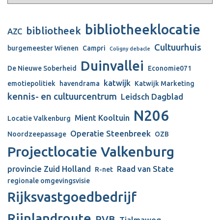
bibliotheeklocatie
bibliotheek
AZC
Cultuurhuis
burgemeester Wienen
Campri
Coligny debacle
Duinvallei
De Nieuwe Soberheid
Economie071
katwijk
emotiepolitiek
havendrama
Katwijk Marketing
kennis- en cultuurcentrum
Leidsch Dagblad
N206
Mient Kooltuin
Locatie Valkenburg
Operatie Steenbreek
Noordzeepassage
OZB
Projectlocatie Valkenburg
provincie Zuid Holland
Raad van State
R-net
regionale omgevingsvisie
Rijksvastgoedbedrijf
Rijnlandroute
RVB