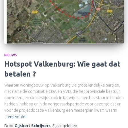
NIEUWS
Hotspot Valkenburg: Wie gaat dat
betalen ?
Waarom woningbouw op Valkenburg De grote landelijke partijen,
met name de combinatie CDA en VVD, die het provinciale bestuur
domineert, en die destijds ook in Katwijk samen het stuur in handen
hadden, hebben er in de vorige raadsperiode voor gezorgd dat er
voor de projectlocatie Valkenburg een masterplan kwam waarin
Lees verder
Door
Gijsbert Schrijvers
,
8 jaar
geleden