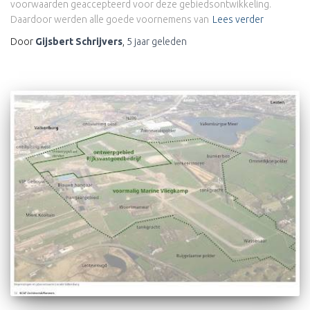
voorwaarden geaccepteerd voor deze gebiedsontwikkeling.
Daardoor werden alle goede voornemens van
Lees verder
Door
Gijsbert Schrijvers
,
5 jaar
geleden