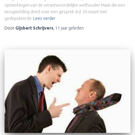
opmerkingen van de verantwoordelijke wethouder Maat die een
terugmelding deed over een gesprek d.d. 30 maart met
gedeputeerde
Lees verder
Door
Gijsbert Schrijvers
,
11 jaar
geleden