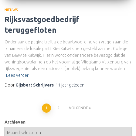
NIEUWS
Rijksvastgoedbedrijf
teruggefloten
Onder aan de pagina treft u de beantwoording van vragen aan die
ik namens de lokale partij KiesKatwijk heb gesteld aan het College
van B&W te Katwijk. Hierin wordt onder andere bevestigd dat de
woningbouwplannen op het voormalige Vliegkamp Valkenburg van
rijkswege niet als een nationaal (publiek) belang kunnen worden
Lees verder
Door
Gijsbert Schrijvers
,
11 jaar
geleden
Berichten
1
2
VOLGENDE
paginering
Archieven