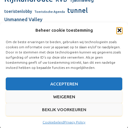
Tjalmaweg
tunnel
toeristenlobby
Toeristische Agenda
Unmanned Valley
Unmanned Valley Valkenburg
Beheer cookie toestemming
Valkenhorst
Valkenburg
Valkenburgse Meer
Om de beste ervaringen te bieden, gebruiken wij technologieën zoals
cookies om informatie over je apparaat op te slaan en/of te raadplegen.
verbouw gemeentehuis
Visserijschool
Door in te stemmen met deze technologieën kunnen wij gegevens zoals
surfgedrag of unieke ID's op deze site verwerken. Als je geen
Vliegkamp Valkenburg
Vliegveld Valkenburg
Wienen-tijdperk
toestemming geeft of uw toestemming intrekt, kan dit een nadelige
windmolens
invloed hebben op bepaalde functies en mogelijkheden.
ACCEPTEREN
WEIGEREN
BEKIJK VOORKEUREN
Hestia | Ontwikkeld door
ThemeIsle
Cookiebeleid
Privacy Policy