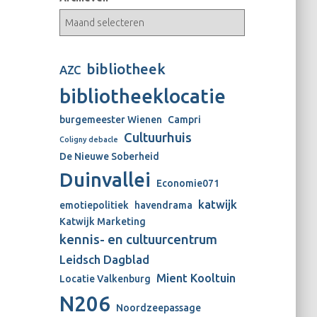
bibliotheek
AZC
bibliotheeklocatie
burgemeester Wienen
Campri
Cultuurhuis
Coligny debacle
De Nieuwe Soberheid
Duinvallei
Economie071
katwijk
emotiepolitiek
havendrama
Katwijk Marketing
kennis- en cultuurcentrum
Leidsch Dagblad
Mient Kooltuin
Locatie Valkenburg
N206
Noordzeepassage