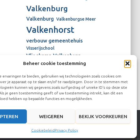
Valkenburg
Valkenburg
Valkenburgse Meer
Valkenhorst
verbouw gemeentehuis
Visserijschool
Vliegkamp Valkenburg
Beheer cookie toestemming
Vliegveld Valkenburg
Wienen-tijdperk
windmolens
 ervaringen te bieden, gebruiken wij technologieën zoals cookies om
over je apparaat op te slaan en/of te raadplegen. Door in te stemmen met
logieën kunnen wij gegevens zoals surfgedrag of unieke ID's op deze site
Als je geen toestemming geeft of uw toestemming intrekt, kan dit een
vloed hebben op bepaalde functies en mogelijkheden.
PTEREN
WEIGEREN
BEKIJK VOORKEUREN
Hestia | Ontwikkeld door
ThemeIsle
Cookiebeleid
Privacy Policy