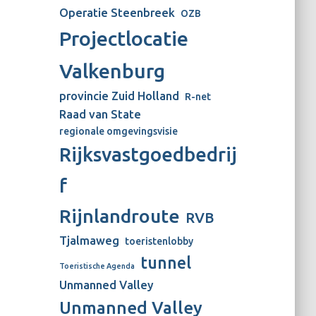
Operatie Steenbreek
OZB
Projectlocatie
Valkenburg
provincie Zuid Holland
R-net
Raad van State
regionale omgevingsvisie
Rijksvastgoedbedrij
f
Rijnlandroute
RVB
Tjalmaweg
toeristenlobby
tunnel
Toeristische Agenda
Unmanned Valley
Unmanned Valley