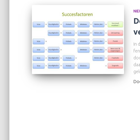
NI
D
v
In 
fen
doo
daa
gel
Do