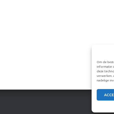
Om de beste
informatie 
deze techno
verwerken. 
nadelige in
ACCE