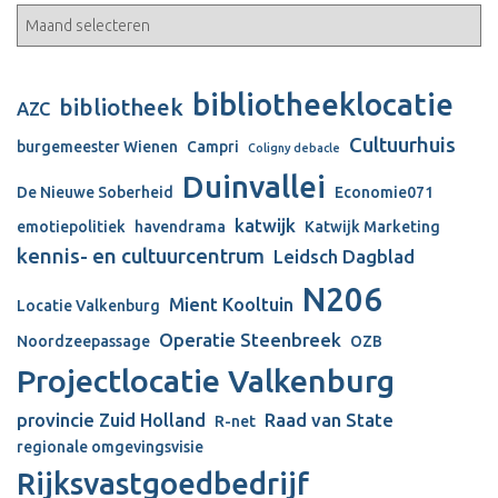
bibliotheeklocatie
bibliotheek
AZC
Cultuurhuis
burgemeester Wienen
Campri
Coligny debacle
Duinvallei
De Nieuwe Soberheid
Economie071
katwijk
emotiepolitiek
havendrama
Katwijk Marketing
kennis- en cultuurcentrum
Leidsch Dagblad
N206
Mient Kooltuin
Locatie Valkenburg
Operatie Steenbreek
Noordzeepassage
OZB
Projectlocatie Valkenburg
provincie Zuid Holland
Raad van State
R-net
regionale omgevingsvisie
Rijksvastgoedbedrijf