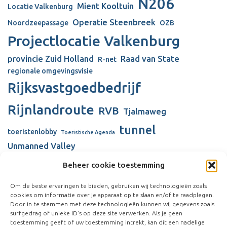
N206
Mient Kooltuin
Locatie Valkenburg
Operatie Steenbreek
Noordzeepassage
OZB
Projectlocatie Valkenburg
provincie Zuid Holland
Raad van State
R-net
regionale omgevingsvisie
Rijksvastgoedbedrijf
Rijnlandroute
RVB
Tjalmaweg
tunnel
toeristenlobby
Toeristische Agenda
Unmanned Valley
Unmanned Valley Valkenburg
Beheer cookie toestemming
Valkenhorst
Valkenburg
Valkenburgse Meer
Om de beste ervaringen te bieden, gebruiken wij technologieën zoals
cookies om informatie over je apparaat op te slaan en/of te raadplegen.
verbouw gemeentehuis
Visserijschool
Door in te stemmen met deze technologieën kunnen wij gegevens zoals
surfgedrag of unieke ID's op deze site verwerken. Als je geen
Vliegkamp Valkenburg
Vliegveld Valkenburg
Wienen-tijdperk
toestemming geeft of uw toestemming intrekt, kan dit een nadelige
windmolens