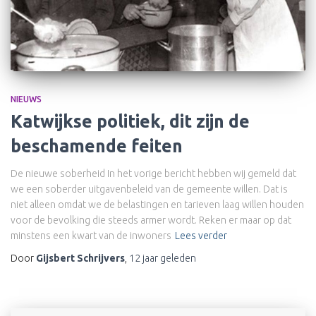
NIEUWS
Katwijkse politiek, dit zijn de
beschamende feiten
De nieuwe soberheid In het vorige bericht hebben wij gemeld dat
we een soberder uitgavenbeleid van de gemeente willen. Dat is
niet alleen omdat we de belastingen en tarieven laag willen houden
voor de bevolking die steeds armer wordt. Reken er maar op dat
minstens een kwart van de inwoners
Lees verder
Door
Gijsbert Schrijvers
,
12 jaar
geleden