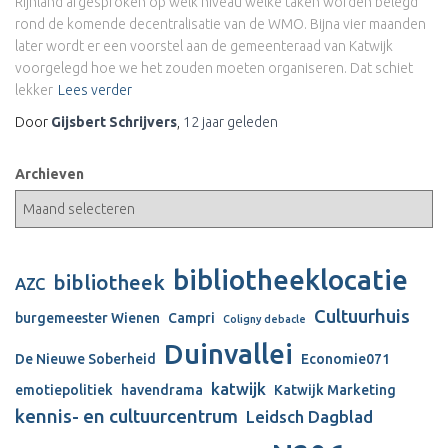
Rijnland afgesproken op welk niveau welke taken worden belegd
rond de komende decentralisatie van de WMO. Bijna vier maanden
later wordt er een voorstel aan de gemeenteraad van Katwijk
voorgelegd hoe we het zouden moeten organiseren. Dat schiet
lekker
Lees verder
Door
Gijsbert Schrijvers
,
12 jaar
geleden
Archieven
bibliotheeklocatie
bibliotheek
AZC
Cultuurhuis
burgemeester Wienen
Campri
Coligny debacle
Duinvallei
De Nieuwe Soberheid
Economie071
katwijk
emotiepolitiek
havendrama
Katwijk Marketing
kennis- en cultuurcentrum
Leidsch Dagblad