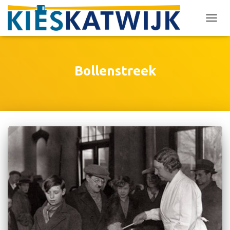
TOGG
NAVIG
Bollenstreek