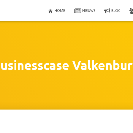
HOME
NIEUWS
BLOG
usinesscase Valkenbu