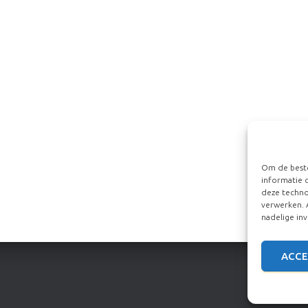
Om de beste
informatie 
deze techno
verwerken. 
nadelige in
ACCE