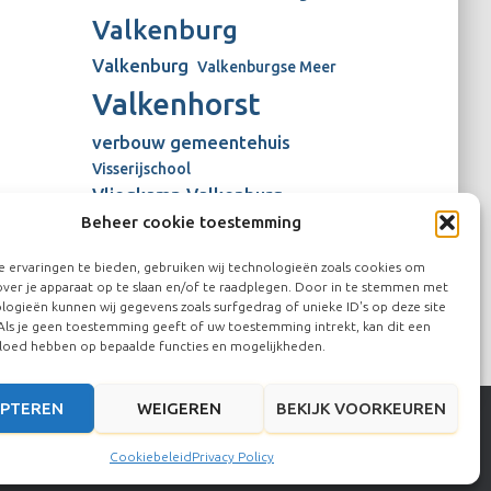
Valkenburg
Valkenburg
Valkenburgse Meer
Valkenhorst
verbouw gemeentehuis
Visserijschool
Vliegkamp Valkenburg
Beheer cookie toestemming
Vliegveld Valkenburg
Wienen-tijdperk
windmolens
 ervaringen te bieden, gebruiken wij technologieën zoals cookies om
over je apparaat op te slaan en/of te raadplegen. Door in te stemmen met
logieën kunnen wij gegevens zoals surfgedrag of unieke ID's op deze site
Als je geen toestemming geeft of uw toestemming intrekt, kan dit een
vloed hebben op bepaalde functies en mogelijkheden.
PTEREN
WEIGEREN
BEKIJK VOORKEUREN
Hestia | Ontwikkeld door
ThemeIsle
Cookiebeleid
Privacy Policy