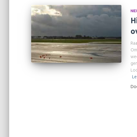
NI
H
o
Raa
Oms
wee
gem
Loc
Le
Do