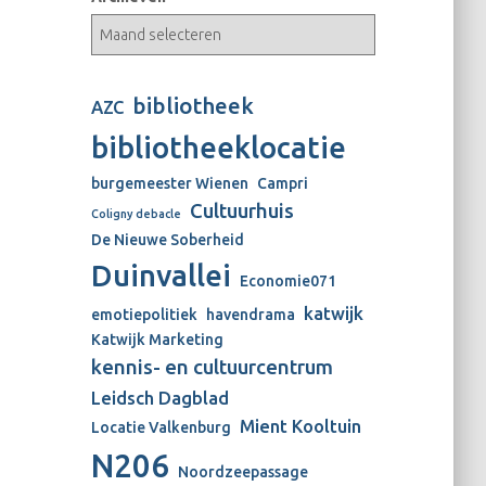
bibliotheek
AZC
bibliotheeklocatie
burgemeester Wienen
Campri
Cultuurhuis
Coligny debacle
De Nieuwe Soberheid
Duinvallei
Economie071
katwijk
emotiepolitiek
havendrama
Katwijk Marketing
kennis- en cultuurcentrum
Leidsch Dagblad
Mient Kooltuin
Locatie Valkenburg
N206
Noordzeepassage