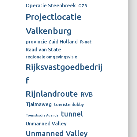
Operatie Steenbreek
OZB
Projectlocatie
Valkenburg
provincie Zuid Holland
R-net
Raad van State
regionale omgevingsvisie
Rijksvastgoedbedrij
f
Rijnlandroute
RVB
Tjalmaweg
toeristenlobby
tunnel
Toeristische Agenda
Unmanned Valley
Unmanned Valley