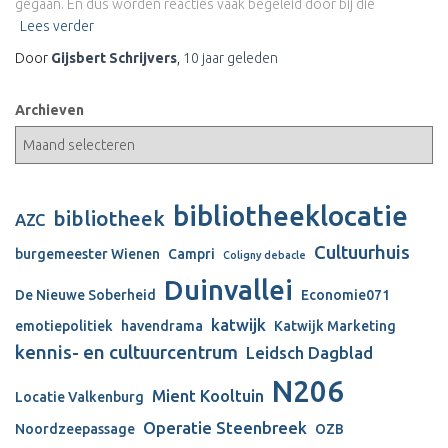
gegaan. En dus worden reacties vaak begeleid door bij die
Lees verder
Door
Gijsbert Schrijvers
,
10 jaar
geleden
Archieven
bibliotheeklocatie
bibliotheek
AZC
Cultuurhuis
burgemeester Wienen
Campri
Coligny debacle
Duinvallei
De Nieuwe Soberheid
Economie071
katwijk
emotiepolitiek
havendrama
Katwijk Marketing
kennis- en cultuurcentrum
Leidsch Dagblad
N206
Mient Kooltuin
Locatie Valkenburg
Operatie Steenbreek
Noordzeepassage
OZB