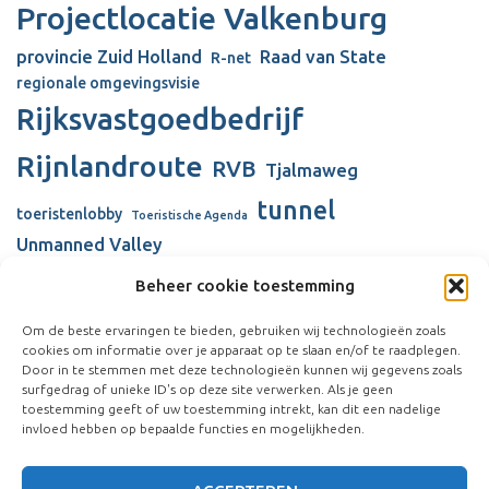
Projectlocatie Valkenburg
provincie Zuid Holland
Raad van State
R-net
regionale omgevingsvisie
Rijksvastgoedbedrijf
Rijnlandroute
RVB
Tjalmaweg
tunnel
toeristenlobby
Toeristische Agenda
Unmanned Valley
Unmanned Valley Valkenburg
Beheer cookie toestemming
Valkenhorst
Valkenburg
Valkenburgse Meer
Om de beste ervaringen te bieden, gebruiken wij technologieën zoals
cookies om informatie over je apparaat op te slaan en/of te raadplegen.
verbouw gemeentehuis
Visserijschool
Door in te stemmen met deze technologieën kunnen wij gegevens zoals
Vliegkamp Valkenburg
surfgedrag of unieke ID's op deze site verwerken. Als je geen
Vliegveld Valkenburg
Wienen-tijdperk
toestemming geeft of uw toestemming intrekt, kan dit een nadelige
windmolens
invloed hebben op bepaalde functies en mogelijkheden.