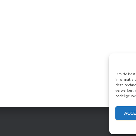
Om de beste
informatie 
deze techno
verwerken. 
nadelige in
ACCE