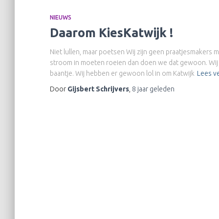
NIEUWS
Daarom KiesKatwijk !
Niet lullen, maar poetsen Wij zijn geen praatjesmakers 
stroom in moeten roeien dan doen we dat gewoon. Wij zij
baantje. Wij hebben er gewoon lol in om Katwijk
Lees v
Door
Gijsbert Schrijvers
,
8 jaar
geleden