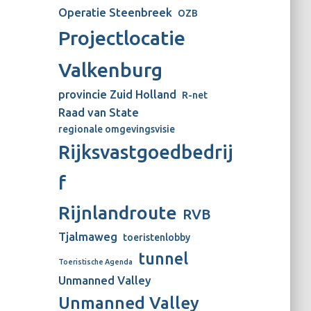
Operatie Steenbreek
OZB
Projectlocatie
Valkenburg
provincie Zuid Holland
R-net
Raad van State
regionale omgevingsvisie
Rijksvastgoedbedrij
f
Rijnlandroute
RVB
Tjalmaweg
toeristenlobby
tunnel
Toeristische Agenda
Unmanned Valley
Unmanned Valley