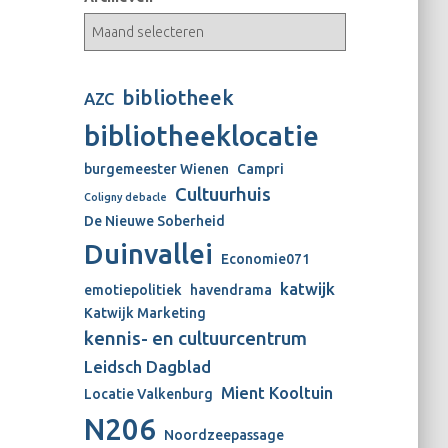
bibliotheek
AZC
bibliotheeklocatie
burgemeester Wienen
Campri
Cultuurhuis
Coligny debacle
De Nieuwe Soberheid
Duinvallei
Economie071
katwijk
emotiepolitiek
havendrama
Katwijk Marketing
kennis- en cultuurcentrum
Leidsch Dagblad
Mient Kooltuin
Locatie Valkenburg
N206
Noordzeepassage