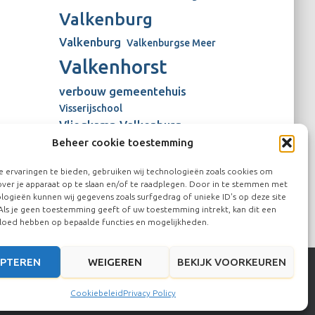
Valkenburg
Valkenburg
Valkenburgse Meer
Valkenhorst
verbouw gemeentehuis
Visserijschool
Vliegkamp Valkenburg
Beheer cookie toestemming
Vliegveld Valkenburg
Wienen-tijdperk
windmolens
 ervaringen te bieden, gebruiken wij technologieën zoals cookies om
over je apparaat op te slaan en/of te raadplegen. Door in te stemmen met
logieën kunnen wij gegevens zoals surfgedrag of unieke ID's op deze site
Als je geen toestemming geeft of uw toestemming intrekt, kan dit een
vloed hebben op bepaalde functies en mogelijkheden.
PTEREN
WEIGEREN
BEKIJK VOORKEUREN
Hestia | Ontwikkeld door
ThemeIsle
Cookiebeleid
Privacy Policy