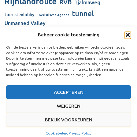
Rijnlandroute
RVB
Tjalmaweg
tunnel
toeristenlobby
Toeristische Agenda
Unmanned Valley
Unmanned Valley Valkenburg
Beheer cookie toestemming
Valkenhorst
Valkenburg
Valkenburgse Meer
Om de beste ervaringen te bieden, gebruiken wij technologieën zoals
cookies om informatie over je apparaat op te slaan en/of te raadplegen.
verbouw gemeentehuis
Visserijschool
Door in te stemmen met deze technologieën kunnen wij gegevens zoals
surfgedrag of unieke ID's op deze site verwerken. Als je geen
Vliegkamp Valkenburg
Vliegveld Valkenburg
Wienen-tijdperk
toestemming geeft of uw toestemming intrekt, kan dit een nadelige
windmolens
invloed hebben op bepaalde functies en mogelijkheden.
ACCEPTEREN
WEIGEREN
BEKIJK VOORKEUREN
Hestia | Ontwikkeld door
ThemeIsle
Cookiebeleid
Privacy Policy