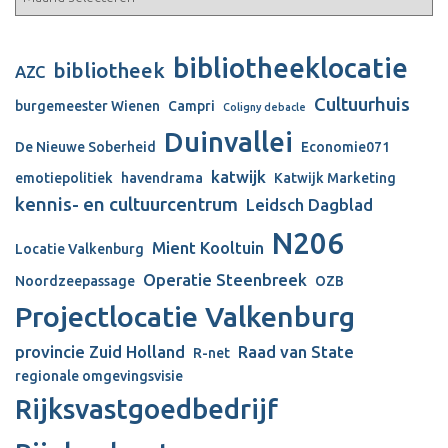
bibliotheeklocatie
bibliotheek
AZC
Cultuurhuis
burgemeester Wienen
Campri
Coligny debacle
Duinvallei
De Nieuwe Soberheid
Economie071
katwijk
emotiepolitiek
havendrama
Katwijk Marketing
kennis- en cultuurcentrum
Leidsch Dagblad
N206
Mient Kooltuin
Locatie Valkenburg
Operatie Steenbreek
Noordzeepassage
OZB
Projectlocatie Valkenburg
provincie Zuid Holland
Raad van State
R-net
regionale omgevingsvisie
Rijksvastgoedbedrijf