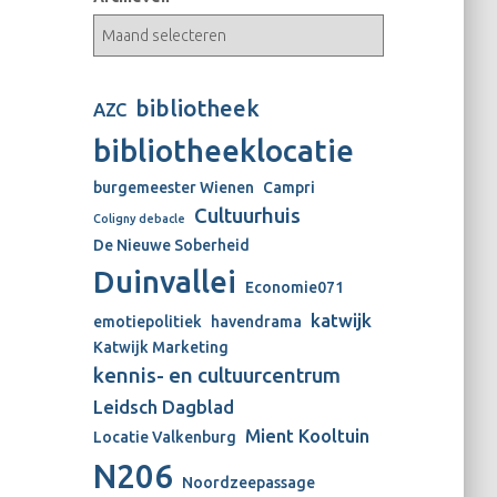
bibliotheek
AZC
bibliotheeklocatie
burgemeester Wienen
Campri
Cultuurhuis
Coligny debacle
De Nieuwe Soberheid
Duinvallei
Economie071
katwijk
emotiepolitiek
havendrama
Katwijk Marketing
kennis- en cultuurcentrum
Leidsch Dagblad
Mient Kooltuin
Locatie Valkenburg
N206
Noordzeepassage