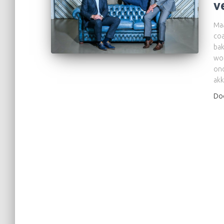
v
Maa
coa
bak
wor
ond
ak
Do