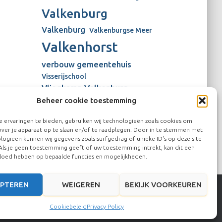
Valkenburg
Valkenburg
Valkenburgse Meer
Valkenhorst
verbouw gemeentehuis
Visserijschool
Vliegkamp Valkenburg
Beheer cookie toestemming
Vliegveld Valkenburg
Wienen-tijdperk
windmolens
 ervaringen te bieden, gebruiken wij technologieën zoals cookies om
over je apparaat op te slaan en/of te raadplegen. Door in te stemmen met
logieën kunnen wij gegevens zoals surfgedrag of unieke ID's op deze site
Als je geen toestemming geeft of uw toestemming intrekt, kan dit een
vloed hebben op bepaalde functies en mogelijkheden.
PTEREN
WEIGEREN
BEKIJK VOORKEUREN
Hestia | Ontwikkeld door
ThemeIsle
Cookiebeleid
Privacy Policy