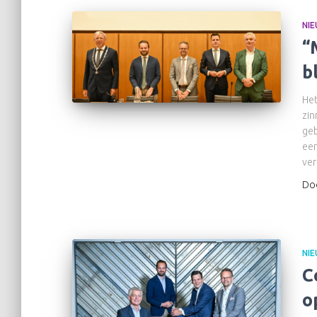
NI
“
b
Het
zin
geb
een
ver
Do
NI
C
o