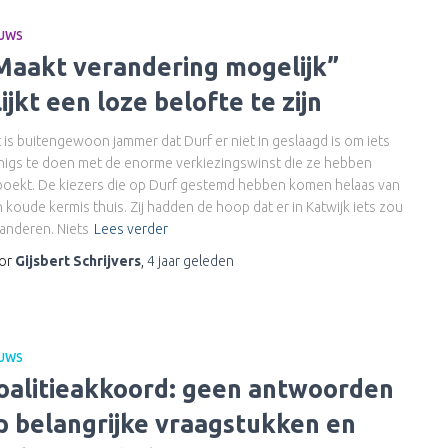
EUWS
Maakt verandering mogelijk”
lijkt een loze belofte te zijn
 is buitengewoon jammer dat Durf er niet in geslaagd is om iets
nigs te doen met de enorme verkiezingswinst die ze hebben
oekt. De kiezers die op Durf gestemd hebben komen helaas van
 koude kermis thuis. Zij hadden de hoop dat er in Katwijk iets zou
anderen. Niets
Lees verder
or
Gijsbert Schrijvers
,
4 jaar
geleden
EUWS
oalitieakkoord: geen antwoorden
p belangrijke vraagstukken en