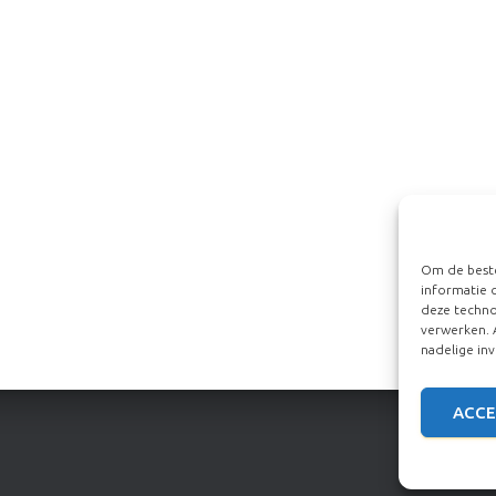
Om de beste
informatie 
deze techno
verwerken. 
nadelige in
ACCE