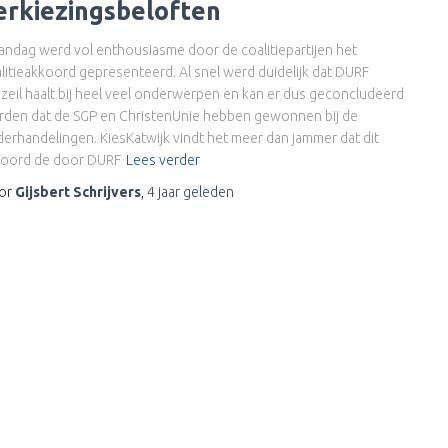
erkiezingsbeloften
ndag werd vol enthousiasme door de coalitiepartijen het
litieakkoord gepresenteerd. Al snel werd duidelijk dat DURF
zeil haalt bij heel veel onderwerpen en kan er dus geconcludeerd
den dat de SGP en ChristenUnie hebben gewonnen bij de
erhandelingen. KiesKatwijk vindt het meer dan jammer dat dit
koord de door DURF
Lees verder
or
Gijsbert Schrijvers
,
4 jaar
geleden