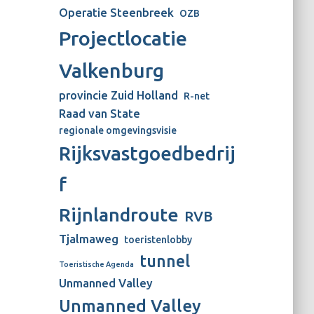
Operatie Steenbreek
OZB
Projectlocatie
Valkenburg
provincie Zuid Holland
R-net
Raad van State
regionale omgevingsvisie
Rijksvastgoedbedrij
f
Rijnlandroute
RVB
Tjalmaweg
toeristenlobby
tunnel
Toeristische Agenda
Unmanned Valley
Unmanned Valley