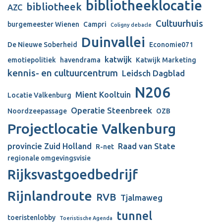
bibliotheeklocatie
bibliotheek
AZC
Cultuurhuis
burgemeester Wienen
Campri
Coligny debacle
Duinvallei
De Nieuwe Soberheid
Economie071
katwijk
emotiepolitiek
havendrama
Katwijk Marketing
kennis- en cultuurcentrum
Leidsch Dagblad
N206
Mient Kooltuin
Locatie Valkenburg
Operatie Steenbreek
Noordzeepassage
OZB
Projectlocatie Valkenburg
provincie Zuid Holland
Raad van State
R-net
regionale omgevingsvisie
Rijksvastgoedbedrijf
Rijnlandroute
RVB
Tjalmaweg
tunnel
toeristenlobby
Toeristische Agenda