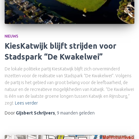
NIEUWS
KiesKatwijk blijft strijden voor
Stadspark “De Kwakelwei”
De lokale politieke partij KiesKatwijk blijft zich onverminderd
inzetten voor de realisatie van Stadspark “De Kwakelwei”. Volgens
de partij is het gebied van groot belang voor de leefbaarheid, de
natuur en de recreatieve mogelijkheden van Katwijk. “De Kwakelwei
is één van de laatste groene longen tussen Katwijk en Rijnsburg,”
zegt
Lees verder
Door
Gijsbert Schrijvers
,
9 maanden
geleden