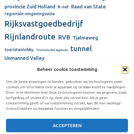
provincie Zuid Holland
Raad van State
R-net
regionale omgevingsvisie
Rijksvastgoedbedrijf
Rijnlandroute
RVB
Tjalmaweg
tunnel
toeristenlobby
Toeristische Agenda
Unmanned Valley
Unmanned Valley Valkenburg
Beheer cookie toestemming
Valkenhorst
Valkenburg
Valkenburgse Meer
Om de beste ervaringen te bieden, gebruiken wij technologieën zoals
cookies om informatie over je apparaat op te slaan en/of te raadplegen.
verbouw gemeentehuis
Visserijschool
Door in te stemmen met deze technologieën kunnen wij gegevens zoals
Vliegkamp Valkenburg
surfgedrag of unieke ID's op deze site verwerken. Als je geen
Vliegveld Valkenburg
Wienen-tijdperk
toestemming geeft of uw toestemming intrekt, kan dit een nadelige
windmolens
invloed hebben op bepaalde functies en mogelijkheden.
ACCEPTEREN