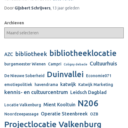
Door
Gijsbert Schrijvers
,
13 jaar
geleden
Archieven
bibliotheeklocatie
bibliotheek
AZC
Cultuurhuis
burgemeester Wienen
Campri
Coligny debacle
Duinvallei
De Nieuwe Soberheid
Economie071
katwijk
emotiepolitiek
havendrama
Katwijk Marketing
kennis- en cultuurcentrum
Leidsch Dagblad
N206
Mient Kooltuin
Locatie Valkenburg
Operatie Steenbreek
Noordzeepassage
OZB
Projectlocatie Valkenburg