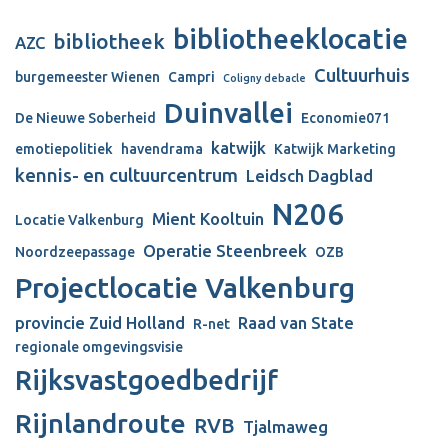
bibliotheeklocatie
bibliotheek
AZC
Cultuurhuis
burgemeester Wienen
Campri
Coligny debacle
Duinvallei
De Nieuwe Soberheid
Economie071
katwijk
emotiepolitiek
havendrama
Katwijk Marketing
kennis- en cultuurcentrum
Leidsch Dagblad
N206
Mient Kooltuin
Locatie Valkenburg
Operatie Steenbreek
Noordzeepassage
OZB
Projectlocatie Valkenburg
provincie Zuid Holland
Raad van State
R-net
regionale omgevingsvisie
Rijksvastgoedbedrijf
Rijnlandroute
RVB
Tjalmaweg