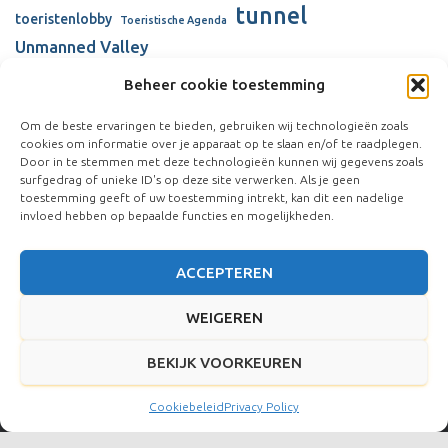
tunnel
toeristenlobby
Toeristische Agenda
Unmanned Valley
Unmanned Valley Valkenburg
Beheer cookie toestemming
Valkenhorst
Valkenburg
Valkenburgse Meer
Om de beste ervaringen te bieden, gebruiken wij technologieën zoals
cookies om informatie over je apparaat op te slaan en/of te raadplegen.
verbouw gemeentehuis
Visserijschool
Door in te stemmen met deze technologieën kunnen wij gegevens zoals
Vliegkamp Valkenburg
surfgedrag of unieke ID's op deze site verwerken. Als je geen
Vliegveld Valkenburg
Wienen-tijdperk
toestemming geeft of uw toestemming intrekt, kan dit een nadelige
windmolens
invloed hebben op bepaalde functies en mogelijkheden.
ACCEPTEREN
WEIGEREN
BEKIJK VOORKEUREN
Hestia | Ontwikkeld door
ThemeIsle
Cookiebeleid
Privacy Policy
Social Media Auto Publish
Powered By :
XYZScripts.com