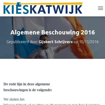
T
O
G
G
L
Algemene Beschouwing 2016
E
N
Gepubliceerd door
Gijsbert Schrijvers
op
10/11/2016
A
V
I
G
A
T
I
E
De rode lijn in deze algemene
beschouwingen is de volgende:
We sluiten het