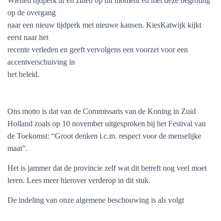
Wienen tijdperk af en zitten op dit moment en met deze begroting
op de overgang
naar een nieuw tijdperk met nieuwe kansen. KiesKatwijk kijkt
eerst naar het
recente verleden en geeft vervolgens een voorzet voor een
accentverschuiving in
het beleid.
Ons motto is dat v
an de C
ommissaris van de Koning in Zuid
Holland zoals
op 10 november uitgespr
oken bij het
Festival van
de Toekomst
: “Groot denke
n i.c.m. respect voor de menselijke
maat”.
Het is j
ammer dat de provincie zelf wat dit betreft nog veel moet
leren. Lees meer hierover verderop in dit s
tuk.
De indeling van onze algemene beschouwing is als volgt