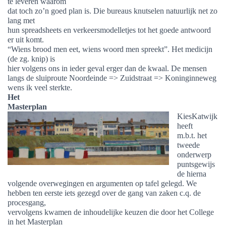
te leveren waarom
dat toch zo’n goed plan is. Die bureaus knutselen natuurlijk net zo
lang met
hun spreadsheets en verkeersmodelletjes tot het goede antwoord
er uit komt.
“Wiens brood men eet, wiens woord men spreekt”. Het medicijn
(de zg. knip) is
hier volgens ons in ieder geval erger dan de kwaal. De mensen
langs de sluiproute Noordeinde => Zuidstraat => Koninginneweg
wens ik veel sterkte.
Het
Masterplan
KiesKatwijk
heeft
m.b.t. het
tweede
onderwerp
puntsgewijs
de hierna
volgende overwegingen en argumenten op tafel gelegd. We
hebben ten eerste iets gezegd over de gang van zaken c.q. de
procesgang,
vervolgens kwamen de inhoudelijke keuzen die door het College
in het Masterplan