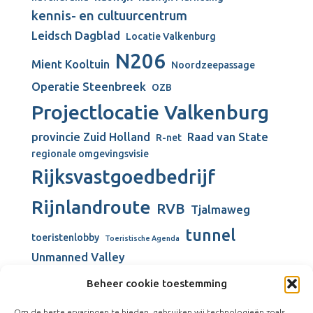
kennis- en cultuurcentrum
Leidsch Dagblad
Locatie Valkenburg
N206
Mient Kooltuin
Noordzeepassage
Operatie Steenbreek
OZB
Projectlocatie Valkenburg
provincie Zuid Holland
Raad van State
R-net
regionale omgevingsvisie
Rijksvastgoedbedrijf
Rijnlandroute
RVB
Tjalmaweg
tunnel
toeristenlobby
Toeristische Agenda
Unmanned Valley
Unmanned Valley Valkenburg
Beheer cookie toestemming
Valkenburg
Valkenburgse Meer
Om de beste ervaringen te bieden, gebruiken wij technologieën zoals