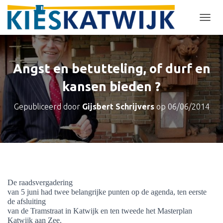
T
O
G
G
L
Angst en betutteling, of durf en
E
N
kansen bieden ?
A
V
Gepubliceerd door
Gijsbert Schrijvers
op
06/06/2014
I
G
A
T
I
E
De raadsvergadering
van 5 juni had twee belangrijke punten op de agenda, ten eerste
de afsluiting
van de Tramstraat in Katwijk en ten tweede het Masterplan
Katwijk aan Zee.