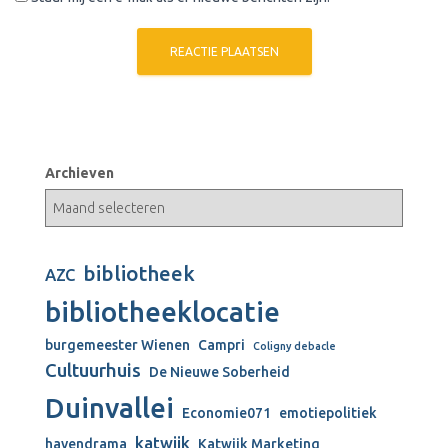
Archieven
bibliotheek
AZC
bibliotheeklocatie
burgemeester Wienen
Campri
Coligny debacle
Cultuurhuis
De Nieuwe Soberheid
Duinvallei
Economie071
emotiepolitiek
katwijk
havendrama
Katwijk Marketing