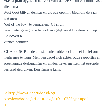
Masterplan
opgesteld dat voorkomt dat we vanuit een tunnelvisie
alleen maar
West-Oost blijven denken en die een opening biedt om de zaak
wat meer
“out-of-the box” te benaderen.
Of in dit
geval beter gezegd die het ook mogelijk maakt de denkrichting
Oost-West te
kunnen benutten.
et CDA, de SGP en de christenunie hadden echter niet het lef om
hierin mee te gaan. Men verschool zich achter oude rapportjes en
zogenaamde deskundigen en wilden liever niet zelf het gezonde
verstand gebruiken. Een gemiste kans.
http://katwijk.notudoc.nl/cgi-
[1]
bin/showdoc.cgi/action=view/id=911028/type=pdf
[2]