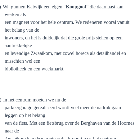
)
Wij gunnen Katwijk een eigen “
Koopgoot
” die daarnaast kan
werken als
een magneet voor het hele centrum. We redeneren vooral vanuit
het belang van de
inwoners, en het is duidelijk dat die grote prijs stellen op een
aantrekkelijke
en levendige Zwaaikom, met zowel horeca als detailhandel en
misschien wel een
bibliotheek en een weekmarkt.
)
In het centrum moeten we nu de
parkeergarage gerealiseerd wordt veel meer de nadruk gaan
leggen op het belang
van de fiets. Met een fietsbrug over de Berghaven van de Hoornes
naar de
Zwaaikom kan deze route ook als poort naar het centrum