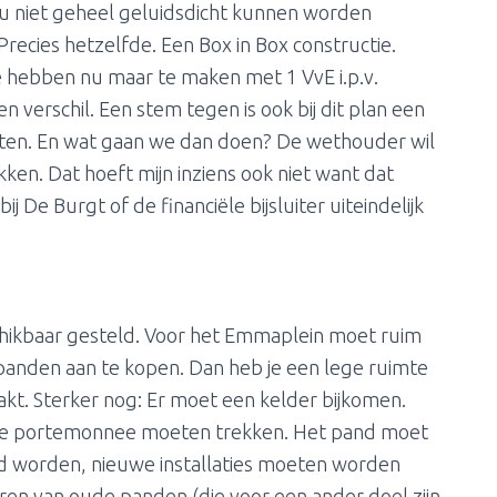
u niet geheel geluidsdicht kunnen worden
ecies hetzelfde. Een Box in Box constructie.
 hebben nu maar te maken met 1 VvE i.p.v.
en verschil. Een stem tegen is ook bij dit plan een
torten. En wat gaan we dan doen? De wethouder wil
kken. Dat hoeft mijn inziens ook niet want dat
j De Burgt of de financiële bijsluiter uiteindelijk
hikbaar gesteld. Voor het Emmaplein moet ruim
panden aan te kopen. Dan heb je een lege ruimte
t. Sterker nog: Er moet een kelder bijkomen.
je je portemonnee moeten trekken. Het pand moet
ed worden, nieuwe installaties moeten worden
ren van oude panden (die voor een ander doel zijn