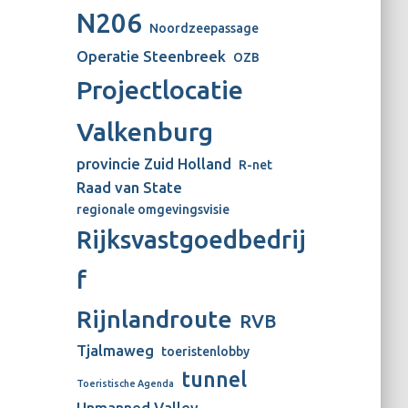
N206
Noordzeepassage
Operatie Steenbreek
OZB
Projectlocatie
Valkenburg
provincie Zuid Holland
R-net
Raad van State
regionale omgevingsvisie
Rijksvastgoedbedrij
f
Rijnlandroute
RVB
Tjalmaweg
toeristenlobby
tunnel
Toeristische Agenda