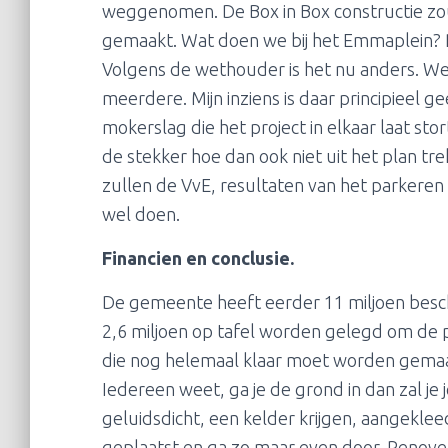
weggenomen. De Box in Box constructie zo
gemaakt. Wat doen we bij het Emmaplein? Pr
Volgens de wethouder is het nu anders. We
meerdere. Mijn inziens is daar principieel ge
mokerslag die het project in elkaar laat s
de stekker hoe dan ook niet uit het plan tre
zullen de VvE, resultaten van het parkeren bi
wel doen.
Financien en conclusie.
De gemeente heeft eerder 11 miljoen besc
2,6 miljoen op tafel worden gelegd om de 
die nog helemaal klaar moet worden gemaak
Iedereen weet, ga je de grond in dan zal 
geluidsdicht, een kelder krijgen, aangekle
geplaatst en ga zo maar even door. Renove