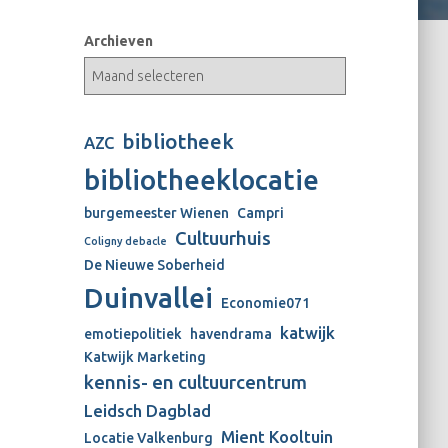
Archieven
bibliotheek
AZC
bibliotheeklocatie
burgemeester Wienen
Campri
Cultuurhuis
Coligny debacle
De Nieuwe Soberheid
Duinvallei
Economie071
katwijk
emotiepolitiek
havendrama
Katwijk Marketing
kennis- en cultuurcentrum
Leidsch Dagblad
Mient Kooltuin
Locatie Valkenburg