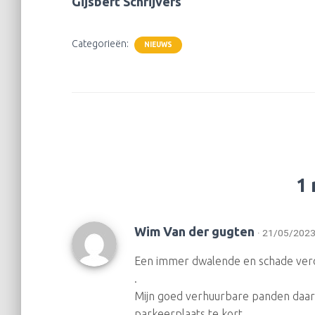
Gijsbert Schrijvers
Categorieën:
NIEUWS
1 
Wim Van der gugten
· 21/05/2023
Een immer dwalende en schade ver
.
Mijn goed verhuurbare panden daar 
parkeerplaats te kort .