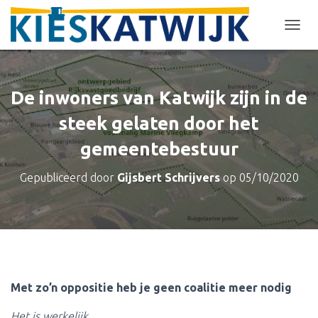
T
O
G
G
L
De inwoners van Katwijk zijn in de
E
N
steek gelaten door het
A
gemeentebestuur
V
I
G
Gepubliceerd door
Gijsbert Schrijvers
op
05/10/2020
A
T
I
E
Met zo’n oppositie heb je geen coalitie meer nodig
Het is werkelijk