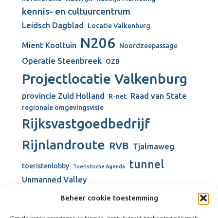
kennis- en cultuurcentrum
Leidsch Dagblad
Locatie Valkenburg
N206
Mient Kooltuin
Noordzeepassage
Operatie Steenbreek
OZB
Projectlocatie Valkenburg
provincie Zuid Holland
Raad van State
R-net
regionale omgevingsvisie
Rijksvastgoedbedrijf
Rijnlandroute
RVB
Tjalmaweg
tunnel
toeristenlobby
Toeristische Agenda
Unmanned Valley
Unmanned Valley Valkenburg
Beheer cookie toestemming
Valkenburg
Valkenburgse Meer
Om de beste ervaringen te bieden, gebruiken wij technologieën zoals