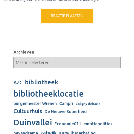
Archieven
bibliotheek
AZC
bibliotheeklocatie
burgemeester Wienen
Campri
Coligny debacle
Cultuurhuis
De Nieuwe Soberheid
Duinvallei
Economie071
emotiepolitiek
katwijk
havendrama
Katwijk Marketing