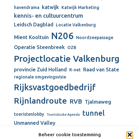
katwijk
havendrama
Katwijk Marketing
kennis- en cultuurcentrum
Leidsch Dagblad
Locatie Valkenburg
N206
Mient Kooltuin
Noordzeepassage
Operatie Steenbreek
OZB
Projectlocatie Valkenburg
provincie Zuid Holland
Raad van State
R-net
regionale omgevingsvisie
Rijksvastgoedbedrijf
Rijnlandroute
RVB
Tjalmaweg
tunnel
toeristenlobby
Toeristische Agenda
Unmanned Valley
Unmanned Valley Valkenburg
Beheer cookie toestemming