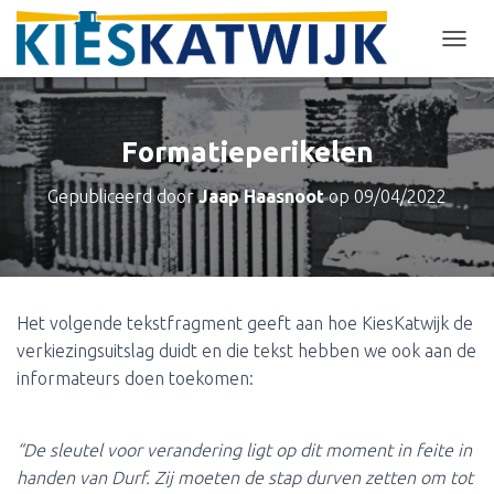
T
O
G
G
L
Formatieperikelen
E
N
Gepubliceerd door
Jaap Haasnoot
op
09/04/2022
A
V
I
G
A
T
Het volgende tekstfragment geeft aan hoe KiesKatwijk de
I
verkiezingsuitslag duidt en die tekst hebben we ook aan de
E
informateurs doen toekomen:
“D
e sleutel voor verandering ligt op dit moment in feite in
handen van Durf. Zij moeten de stap durven zetten om tot