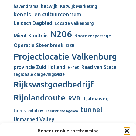
katwijk
havendrama
Katwijk Marketing
kennis- en cultuurcentrum
Leidsch Dagblad
Locatie Valkenburg
N206
Mient Kooltuin
Noordzeepassage
Operatie Steenbreek
OZB
Projectlocatie Valkenburg
provincie Zuid Holland
Raad van State
R-net
regionale omgevingsvisie
Rijksvastgoedbedrijf
Rijnlandroute
RVB
Tjalmaweg
tunnel
toeristenlobby
Toeristische Agenda
Unmanned Valley
Unmanned Valley Valkenburg
Beheer cookie toestemming