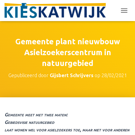
T
O
G
G
L
Gemeente plant nieuwbouw
E
N
Asielzoekerscentrum in
A
natuurgebied
V
I
G
Gepubliceerd door
Gijsbert Schrijvers
op
28/02/2021
A
T
I
E
Gemeente meet met twee maten:
Gebiedsvisie natuurgebied
laat wonen wel voor asielzoekers toe, maar niet voor anderen