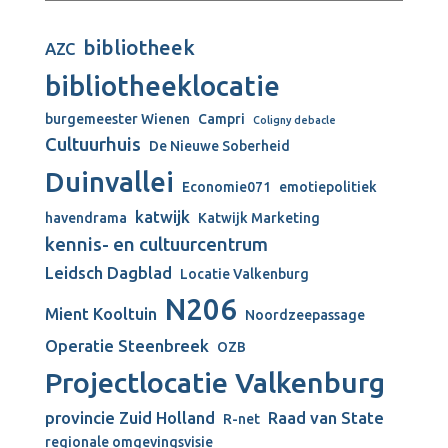
bibliotheek
AZC
bibliotheeklocatie
burgemeester Wienen
Campri
Coligny debacle
Cultuurhuis
De Nieuwe Soberheid
Duinvallei
Economie071
emotiepolitiek
katwijk
havendrama
Katwijk Marketing
kennis- en cultuurcentrum
Leidsch Dagblad
Locatie Valkenburg
N206
Mient Kooltuin
Noordzeepassage
Operatie Steenbreek
OZB
Projectlocatie Valkenburg
provincie Zuid Holland
Raad van State
R-net
regionale omgevingsvisie