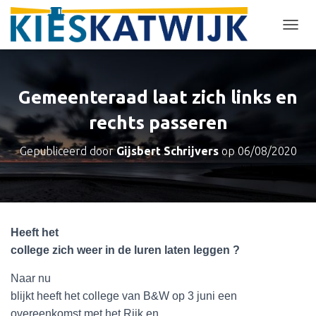
T
O
G
G
L
Gemeenteraad laat zich links en
E
N
rechts passeren
A
V
Gepubliceerd door
Gijsbert Schrijvers
op
06/08/2020
I
G
A
T
I
E
Heeft het
college zich weer in de luren laten leggen ?
Naar nu
blijkt heeft het college van B&W op 3 juni een
overeenkomst met het Rijk en