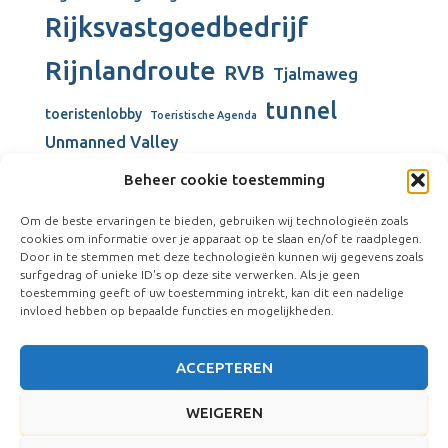
Rijksvastgoedbedrijf
Rijnlandroute
RVB
Tjalmaweg
tunnel
toeristenlobby
Toeristische Agenda
Unmanned Valley
Unmanned Valley Valkenburg
Beheer cookie toestemming
Valkenburg
Valkenburgse Meer
Om de beste ervaringen te bieden, gebruiken wij technologieën zoals
Valkenhorst
cookies om informatie over je apparaat op te slaan en/of te raadplegen.
verbouw gemeentehuis
Door in te stemmen met deze technologieën kunnen wij gegevens zoals
surfgedrag of unieke ID's op deze site verwerken. Als je geen
Vliegkamp Valkenburg
Visserijschool
toestemming geeft of uw toestemming intrekt, kan dit een nadelige
windmolens
Vliegveld Valkenburg
Wienen-tijdperk
invloed hebben op bepaalde functies en mogelijkheden.
ACCEPTEREN
WEIGEREN