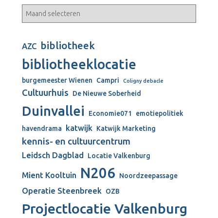
bibliotheek
AZC
bibliotheeklocatie
burgemeester Wienen
Campri
Coligny debacle
Cultuurhuis
De Nieuwe Soberheid
Duinvallei
Economie071
emotiepolitiek
katwijk
havendrama
Katwijk Marketing
kennis- en cultuurcentrum
Leidsch Dagblad
Locatie Valkenburg
N206
Mient Kooltuin
Noordzeepassage
Operatie Steenbreek
OZB
Projectlocatie Valkenburg