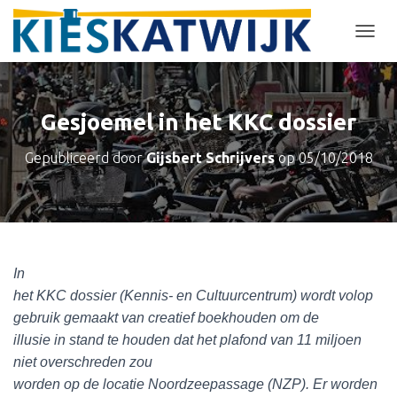
T
O
G
G
L
Gesjoemel in het KKC dossier
E
N
Gepubliceerd door
Gijsbert Schrijvers
op
05/10/2018
A
V
I
G
A
T
I
In
E
het KKC dossier (Kennis- en Cultuurcentrum) wordt volop
gebruik gemaakt van creatief boekhouden om de
illusie in stand te houden dat het plafond van 11 miljoen
niet overschreden zou
worden op de locatie Noordzeepassage (NZP). Er worden