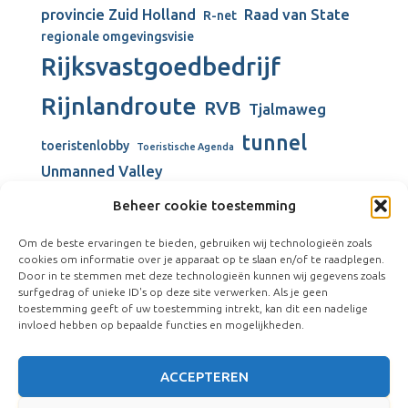
provincie Zuid Holland
Raad van State
R-net
regionale omgevingsvisie
Rijksvastgoedbedrijf
Rijnlandroute
RVB
Tjalmaweg
tunnel
toeristenlobby
Toeristische Agenda
Unmanned Valley
Unmanned Valley Valkenburg
Beheer cookie toestemming
Valkenburg
Valkenburgse Meer
Om de beste ervaringen te bieden, gebruiken wij technologieën zoals
Valkenhorst
cookies om informatie over je apparaat op te slaan en/of te raadplegen.
verbouw gemeentehuis
Door in te stemmen met deze technologieën kunnen wij gegevens zoals
Vliegkamp Valkenburg
surfgedrag of unieke ID's op deze site verwerken. Als je geen
Visserijschool
toestemming geeft of uw toestemming intrekt, kan dit een nadelige
windmolens
Vliegveld Valkenburg
Wienen-tijdperk
invloed hebben op bepaalde functies en mogelijkheden.
ACCEPTEREN