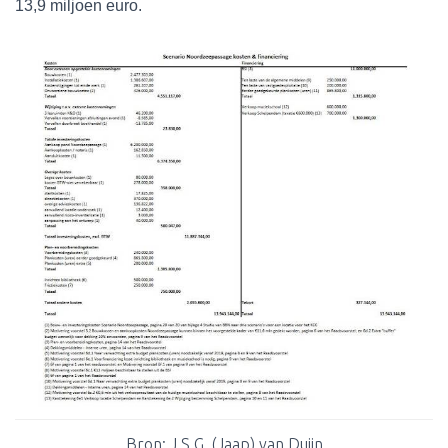
13,9 miljoen euro.
Bron: J.S.G. (Jaap) van Duijn