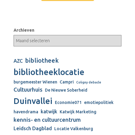
Archieven
bibliotheek
AZC
bibliotheeklocatie
burgemeester Wienen
Campri
Coligny debacle
Cultuurhuis
De Nieuwe Soberheid
Duinvallei
Economie071
emotiepolitiek
katwijk
havendrama
Katwijk Marketing
kennis- en cultuurcentrum
Leidsch Dagblad
Locatie Valkenburg