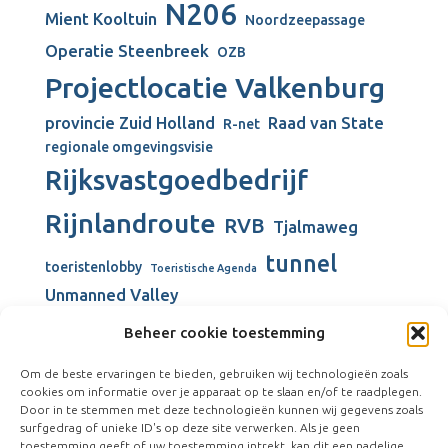
N206
Mient Kooltuin
Noordzeepassage
Operatie Steenbreek
OZB
Projectlocatie Valkenburg
provincie Zuid Holland
Raad van State
R-net
regionale omgevingsvisie
Rijksvastgoedbedrijf
Rijnlandroute
RVB
Tjalmaweg
tunnel
toeristenlobby
Toeristische Agenda
Unmanned Valley
Unmanned Valley Valkenburg
Beheer cookie toestemming
Valkenburg
Valkenburgse Meer
Om de beste ervaringen te bieden, gebruiken wij technologieën zoals
Valkenhorst
cookies om informatie over je apparaat op te slaan en/of te raadplegen.
verbouw gemeentehuis
Door in te stemmen met deze technologieën kunnen wij gegevens zoals
surfgedrag of unieke ID's op deze site verwerken. Als je geen
Vliegkamp Valkenburg
Visserijschool
toestemming geeft of uw toestemming intrekt, kan dit een nadelige