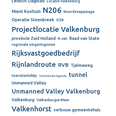
Leidsch Dagblad
Locatie Valkenburg
N206
Mient Kooltuin
Noordzeepassage
Operatie Steenbreek
OZB
Projectlocatie Valkenburg
provincie Zuid Holland
Raad van State
R-net
regionale omgevingsvisie
Rijksvastgoedbedrijf
Rijnlandroute
RVB
Tjalmaweg
tunnel
toeristenlobby
Toeristische Agenda
Unmanned Valley
Unmanned Valley Valkenburg
Valkenburg
Valkenburgse Meer
Valkenhorst
verbouw gemeentehuis