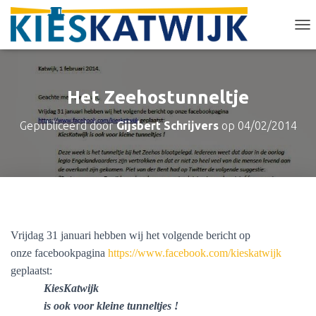
T
O
G
G
L
Het Zeehostunneltje
E
N
Gepubliceerd door
Gijsbert Schrijvers
op
04/02/2014
A
V
I
G
A
T
I
E
Vrijdag 31 januari hebben wij het volgende bericht op
onze facebookpagina
https://www.facebook.com/kieskatwijk
geplaatst:
KiesKatwijk
is ook voor kleine tunneltjes !