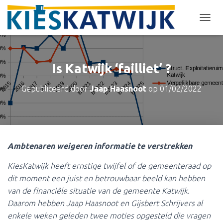
T
O
G
G
L
Is Katwijk ‘failliet’ ?
E
N
Gepubliceerd door
Jaap Haasnoot
op
01/02/2022
A
V
I
G
A
T
Ambtenaren weigeren informatie te verstrekken
I
E
KiesKatwijk heeft ernstige twijfel of de gemeenteraad op
dit moment een juist en betrouwbaar beeld kan hebben
van de financiële situatie van de gemeente Katwijk.
Daarom hebben Jaap Haasnoot en Gijsbert Schrijvers al
enkele weken geleden twee moties opgesteld die vragen