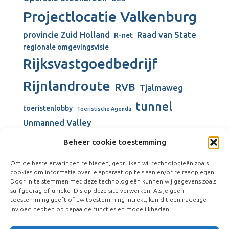
Projectlocatie Valkenburg
provincie Zuid Holland
Raad van State
R-net
regionale omgevingsvisie
Rijksvastgoedbedrijf
Rijnlandroute
RVB
Tjalmaweg
tunnel
toeristenlobby
Toeristische Agenda
Unmanned Valley
Unmanned Valley Valkenburg
Beheer cookie toestemming
Valkenburg
Valkenburgse Meer
Om de beste ervaringen te bieden, gebruiken wij technologieën zoals
Valkenhorst
cookies om informatie over je apparaat op te slaan en/of te raadplegen.
verbouw gemeentehuis
Door in te stemmen met deze technologieën kunnen wij gegevens zoals
surfgedrag of unieke ID's op deze site verwerken. Als je geen
Vliegkamp Valkenburg
Visserijschool
toestemming geeft of uw toestemming intrekt, kan dit een nadelige
windmolens
Vliegveld Valkenburg
Wienen-tijdperk
invloed hebben op bepaalde functies en mogelijkheden.