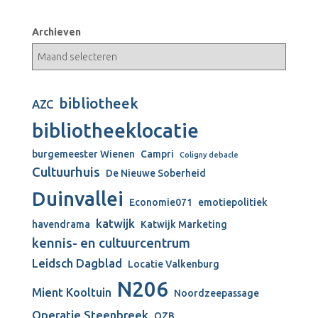
Archieven
bibliotheek
AZC
bibliotheeklocatie
burgemeester Wienen
Campri
Coligny debacle
Cultuurhuis
De Nieuwe Soberheid
Duinvallei
Economie071
emotiepolitiek
katwijk
havendrama
Katwijk Marketing
kennis- en cultuurcentrum
Leidsch Dagblad
Locatie Valkenburg
N206
Mient Kooltuin
Noordzeepassage
Operatie Steenbreek
OZB