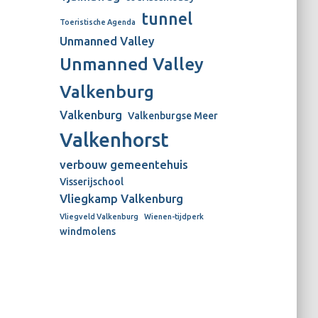
tunnel
Toeristische Agenda
Unmanned Valley
Unmanned Valley
Valkenburg
Valkenburg
Valkenburgse Meer
Valkenhorst
verbouw gemeentehuis
Visserijschool
Vliegkamp Valkenburg
Vliegveld Valkenburg
Wienen-tijdperk
windmolens