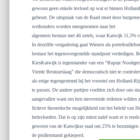
gewoon geen enkele invloed op wat er binnen Holland-
gebeurt. De uitspraak van de Raad moet door burgeme
wethouders worden meegenomen naar het
algemeen bestuur met 46 zetels, waar Katwijk 11,5% v
In dezelfde vergadering gaat Wienen als portefeuillehou
bestuur het tegenovergestelde standpunt verdedigen. Be
KiesKatwijk is tegenstander van een “Rupsje Nooitge
Vierde Bestuurslaag” die democratisch niet te control
als enige tegengestemd bij het voorstel om Holland-Ri
te passen. De andere partijen voelden zich door ons sta
aangevallen want om hen moverende redenen wilden z
fictieve theoretische mogelijkheid om het beleid van 
beïnvloeden. Dat is op zijn minst naïef want er is reeds
geweest van de Katwijkse raad om 25% te bezuinigen e
de prullenmand gekieperd.