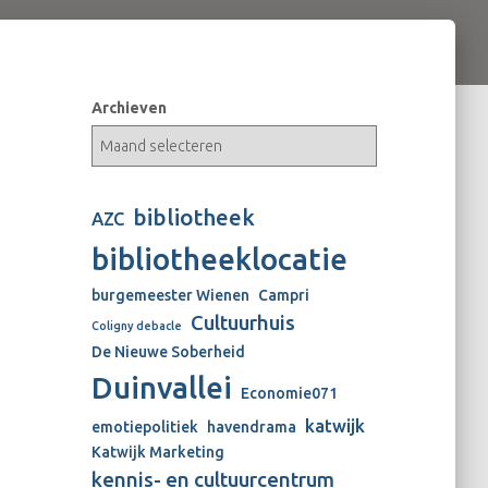
Archieven
bibliotheek
AZC
bibliotheeklocatie
burgemeester Wienen
Campri
Cultuurhuis
Coligny debacle
De Nieuwe Soberheid
Duinvallei
Economie071
katwijk
emotiepolitiek
havendrama
Katwijk Marketing
kennis- en cultuurcentrum