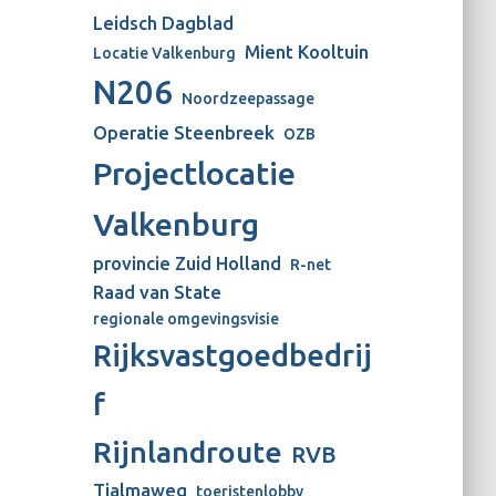
Leidsch Dagblad
Mient Kooltuin
Locatie Valkenburg
N206
Noordzeepassage
Operatie Steenbreek
OZB
Projectlocatie
Valkenburg
provincie Zuid Holland
R-net
Raad van State
regionale omgevingsvisie
Rijksvastgoedbedrij
f
Rijnlandroute
RVB
Tjalmaweg
toeristenlobby