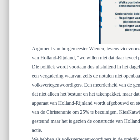
Argument van burgemeester Wienen, tevens vicevoorzi
van Holland-Rijnland, “we willen niet dat daar teveel 
Die politiek wordt voortaan dus uitsluitend in het dage
een vergadering waarvan zelfs de notulen niet openbaa
volksvertegenwoordigers. Een meerderheid van de ge
dat niet alleen het bestuur en het takenpakket, maar dat
apparaat van Holland-Rijnland wordt afgebouwd en 
van de Christenunie om 25% te bezuinigen. KiesKatwijk
gesteund maar het is gezien de constructie van Holland
actie.
We hebben als volksvertegenwoordigers in de praktijk