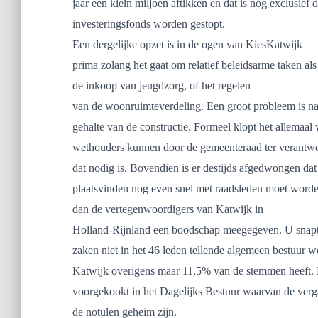
jaar een klein miljoen aftikken en dat is nog exclusief 
investeringsfonds worden gestopt.
Een dergelijke opzet is in de ogen van KiesKatwijk
prima zolang het gaat om relatief beleidsarme taken als
de inkoop van jeugdzorg,
of het regelen
van de woonruimteverdeling. Een groot probleem is na
gehalte van de constructie. Formeel klopt het allemaal
wethouders kunnen door de gemeenteraad ter verantw
dat nodig is. Bovendien is er destijds afgedwongen dat
plaatsvinden nog even snel met raadsleden moet word
dan
de vertegenwoordigers van Katwijk in
Holland-Rijnland een boodschap meegegeven. U snapt w
zaken niet in het 46 leden tellende algemeen bestuur 
Katwijk overigens maar 11,5% van de stemmen heeft. H
voorgekookt in het Dagelijks Bestuur waarvan de verg
de notulen geheim zijn.