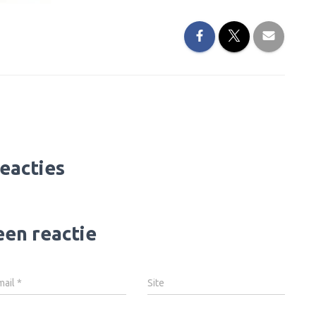
reacties
een reactie
mail
*
Site