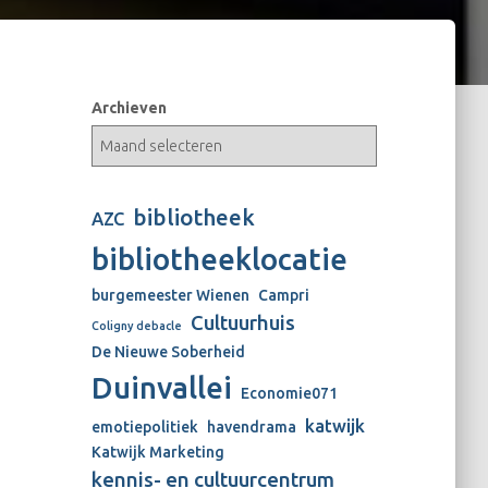
Archieven
bibliotheek
AZC
bibliotheeklocatie
burgemeester Wienen
Campri
Cultuurhuis
Coligny debacle
De Nieuwe Soberheid
Duinvallei
Economie071
katwijk
emotiepolitiek
havendrama
Katwijk Marketing
kennis- en cultuurcentrum