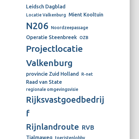
Leidsch Dagblad
Mient Kooltuin
Locatie Valkenburg
N206
Noordzeepassage
Operatie Steenbreek
OZB
Projectlocatie
Valkenburg
provincie Zuid Holland
R-net
Raad van State
regionale omgevingsvisie
Rijksvastgoedbedrij
f
Rijnlandroute
RVB
Tjalmaweg
toeristenlobby