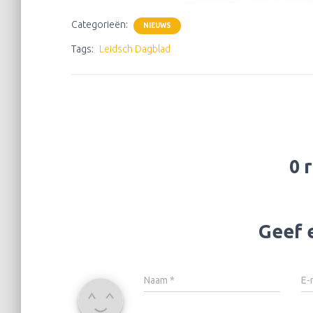
Categorieën:
NIEUWS
Tags:
Leidsch Dagblad
0 
Geef 
Naam
*
E-