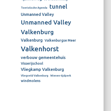
tunnel
Toeristische Agenda
Unmanned Valley
Unmanned Valley
Valkenburg
Valkenburg
Valkenburgse Meer
Valkenhorst
verbouw gemeentehuis
Visserijschool
Vliegkamp Valkenburg
Vliegveld Valkenburg
Wienen-tijdperk
windmolens