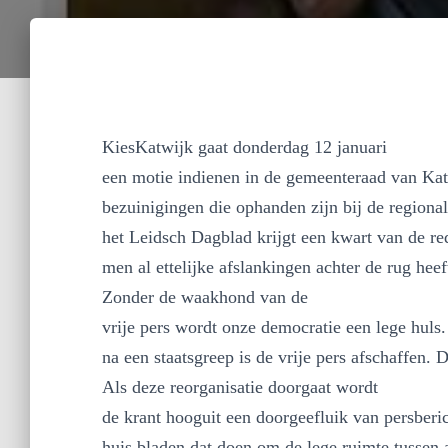
KiesKatwijk gaat donderdag 12 januari
een motie indienen in de gemeenteraad van Katw
bezuinigingen die ophanden zijn bij de region
het Leidsch Dagblad krijgt een kwart van de red
men al ettelijke afslankingen achter de rug heef
Zonder de waakhond van de
vrije pers wordt onze democratie een lege huls.
na een staatsgreep is de vrije pers afschaffen. D
Als deze reorganisatie doorgaat wordt
de krant hooguit een doorgeefluik van persberi
huis bladen dat doen om de lege ruimte tussen 