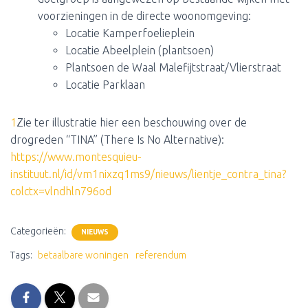
voorzieningen in de directe woonomgeving:
Locatie Kamperfoelieplein
Locatie Abeelplein (plantsoen)
Plantsoen de Waal Malefijtstraat/Vlierstraat
Locatie Parklaan
1
Zie ter illustratie hier een beschouwing over de
drogreden “TINA” (There Is No Alternative):
https://www.montesquieu-
instituut.nl/id/vm1nixzq1ms9/nieuws/lientje_contra_tina?
colctx=vlndhln796od
Categorieën:
NIEUWS
Tags:
betaalbare woningen
referendum