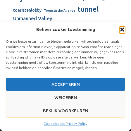
tunnel
toeristenlobby
Toeristische Agenda
Unmanned Valley
Unmanned Valley Valkenburg
Beheer cookie toestemming
Valkenburg
Valkenburgse Meer
Om de beste ervaringen te bieden, gebruiken wij technologieën zoals
Valkenhorst
cookies om informatie over je apparaat op te slaan en/of te raadplegen.
verbouw gemeentehuis
Door in te stemmen met deze technologieën kunnen wij gegevens zoals
surfgedrag of unieke ID's op deze site verwerken. Als je geen
Vliegkamp Valkenburg
Visserijschool
toestemming geeft of uw toestemming intrekt, kan dit een nadelige
windmolens
Vliegveld Valkenburg
Wienen-tijdperk
invloed hebben op bepaalde functies en mogelijkheden.
ACCEPTEREN
WEIGEREN
BEKIJK VOORKEUREN
Hestia | Ontwikkeld door
ThemeIsle
Cookiebeleid
Privacy Policy