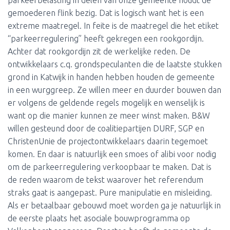
parkeerbelasting in delen van onze gemeente houdt de
gemoederen flink bezig. Dat is logisch want het is een
extreme maatregel. In feite is de maatregel die het etiket
“parkeerregulering” heeft gekregen een rookgordijn.
Achter dat rookgordijn zit de werkelijke reden. De
ontwikkelaars c.q. grondspeculanten die de laatste stukken
grond in Katwijk in handen hebben houden de gemeente
in een wurggreep. Ze willen meer en duurder bouwen dan
er volgens de geldende regels mogelijk en wenselijk is
want op die manier kunnen ze meer winst maken. B&W
willen gesteund door de coalitiepartijen DURF, SGP en
ChristenUnie de projectontwikkelaars daarin tegemoet
komen. En daar is natuurlijk een smoes of alibi voor nodig
om de parkeerregulering verkoopbaar te maken. Dat is
de reden waarom de tekst waarover het referendum
straks gaat is aangepast. Pure manipulatie en misleiding.
Als er betaalbaar gebouwd moet worden ga je natuurlijk in
de eerste plaats het asociale bouwprogramma op