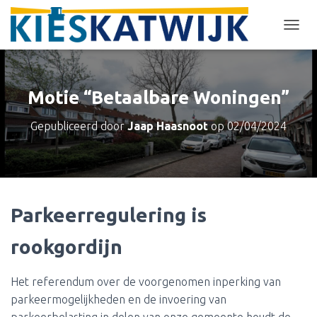
T
O
G
G
L
Motie “Betaalbare Woningen”
E
N
Gepubliceerd door
Jaap Haasnoot
op
02/04/2024
A
V
I
G
A
T
Parkeerregulering is
I
E
rookgordijn
Het referendum over de voorgenomen inperking van
parkeermogelijkheden en de invoering van