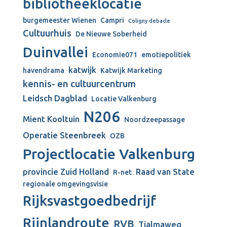
bibliotheeklocatie
burgemeester Wienen
Campri
Coligny debacle
Cultuurhuis
De Nieuwe Soberheid
Duinvallei
Economie071
emotiepolitiek
katwijk
havendrama
Katwijk Marketing
kennis- en cultuurcentrum
Leidsch Dagblad
Locatie Valkenburg
N206
Mient Kooltuin
Noordzeepassage
Operatie Steenbreek
OZB
Projectlocatie Valkenburg
provincie Zuid Holland
Raad van State
R-net
regionale omgevingsvisie
Rijksvastgoedbedrijf
Rijnlandroute
RVB
Tjalmaweg