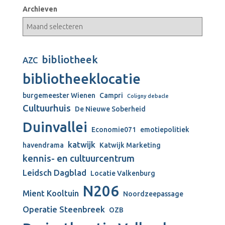
Archieven
bibliotheek
AZC
bibliotheeklocatie
burgemeester Wienen
Campri
Coligny debacle
Cultuurhuis
De Nieuwe Soberheid
Duinvallei
Economie071
emotiepolitiek
katwijk
havendrama
Katwijk Marketing
kennis- en cultuurcentrum
Leidsch Dagblad
Locatie Valkenburg
N206
Mient Kooltuin
Noordzeepassage
Operatie Steenbreek
OZB