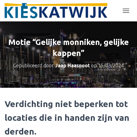
T
O
G
G
L
Motie “Gelijke monniken, gelijke
E
N
kappen”
A
V
Gepubliceerd door
Jaap Haasnoot
op
15/03/2024
I
G
A
T
I
E
Verdichting niet beperken tot
locaties die in handen zijn van
derden.