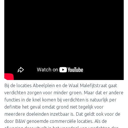
Bij de locaties Abeelplein en de Waal Malefijtstraat gaat
verdichten zorgen voor minder groen. Maar dat er andere
functies in de knel komen bij verdichten is natuurlijk per
definitie het geval omdat grond niet tegelijk voor
meerdere doeleinden inzetbaar is. Dat geldt ook voor de
door B&W genoemde commerciële locaties. Als de