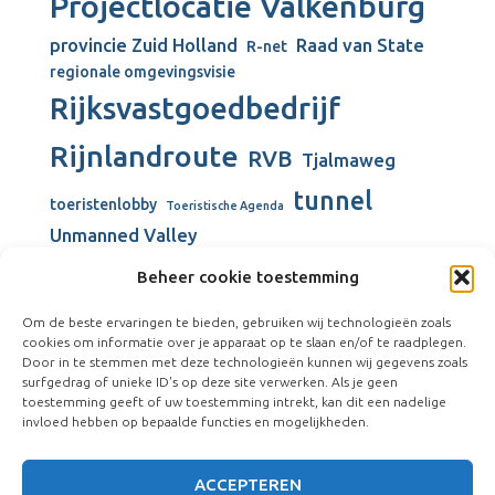
Projectlocatie Valkenburg
provincie Zuid Holland
Raad van State
R-net
regionale omgevingsvisie
Rijksvastgoedbedrijf
Rijnlandroute
RVB
Tjalmaweg
tunnel
toeristenlobby
Toeristische Agenda
Unmanned Valley
Unmanned Valley Valkenburg
Beheer cookie toestemming
Valkenburg
Valkenburgse Meer
Om de beste ervaringen te bieden, gebruiken wij technologieën zoals
Valkenhorst
cookies om informatie over je apparaat op te slaan en/of te raadplegen.
verbouw gemeentehuis
Door in te stemmen met deze technologieën kunnen wij gegevens zoals
surfgedrag of unieke ID's op deze site verwerken. Als je geen
Vliegkamp Valkenburg
Visserijschool
toestemming geeft of uw toestemming intrekt, kan dit een nadelige
windmolens
Vliegveld Valkenburg
Wienen-tijdperk
invloed hebben op bepaalde functies en mogelijkheden.
ACCEPTEREN