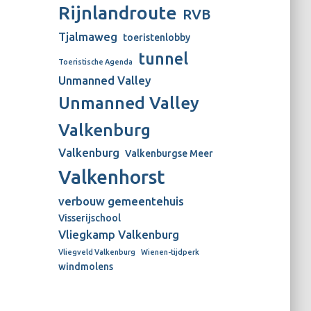
Rijnlandroute
RVB
Tjalmaweg
toeristenlobby
tunnel
Toeristische Agenda
Unmanned Valley
Unmanned Valley
Valkenburg
Valkenburg
Valkenburgse Meer
Valkenhorst
verbouw gemeentehuis
Visserijschool
Vliegkamp Valkenburg
Vliegveld Valkenburg
Wienen-tijdperk
windmolens