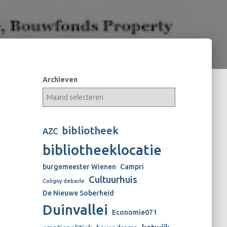
Archieven
bibliotheek
AZC
bibliotheeklocatie
burgemeester Wienen
Campri
Cultuurhuis
Coligny debacle
De Nieuwe Soberheid
Duinvallei
Economie071