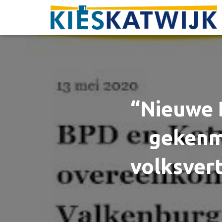
“Nieuwe 
gekenm
volksver