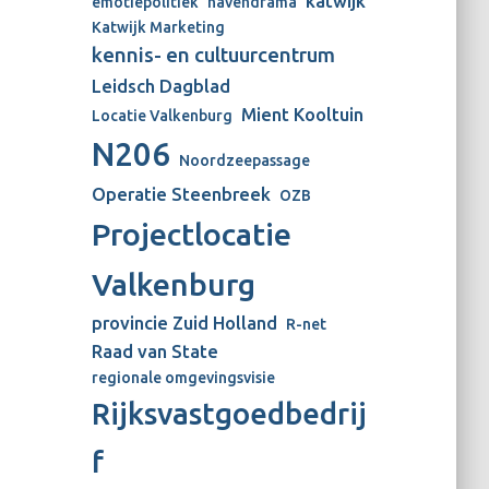
katwijk
emotiepolitiek
havendrama
Katwijk Marketing
kennis- en cultuurcentrum
Leidsch Dagblad
Mient Kooltuin
Locatie Valkenburg
N206
Noordzeepassage
Operatie Steenbreek
OZB
Projectlocatie
Valkenburg
provincie Zuid Holland
R-net
Raad van State
regionale omgevingsvisie
Rijksvastgoedbedrij
f