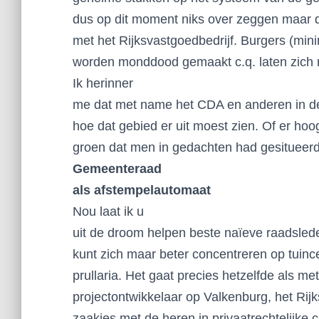
dus op dit moment niks over zeggen maar de
met het Rijksvastgoedbedrijf. Burgers (mi
worden monddood gemaakt c.q. laten zic
Ik herinner
me dat met name het CDA en anderen in de
hoe dat gebied er uit moest zien. Of er h
groen dat men in gedachten had gesitueer
Gemeenteraad
als afstempelautomaat
Nou laat ik u
uit de droom helpen beste naïeve raadsled
kunt zich maar beter concentreren op tuinc
prullaria. Het gaat precies hetzelfde als me
projectontwikkelaar op Valkenburg, het Rij
zaakjes met de heren in privaatrechtelijke