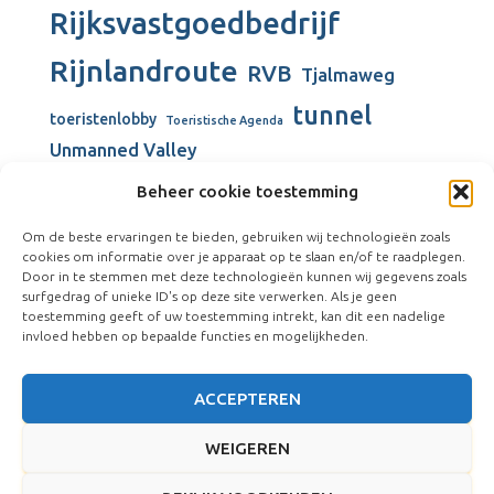
Rijksvastgoedbedrijf
Rijnlandroute
RVB
Tjalmaweg
tunnel
toeristenlobby
Toeristische Agenda
Unmanned Valley
Unmanned Valley Valkenburg
Beheer cookie toestemming
Valkenburg
Valkenburgse Meer
Om de beste ervaringen te bieden, gebruiken wij technologieën zoals
Valkenhorst
cookies om informatie over je apparaat op te slaan en/of te raadplegen.
verbouw gemeentehuis
Door in te stemmen met deze technologieën kunnen wij gegevens zoals
surfgedrag of unieke ID's op deze site verwerken. Als je geen
Vliegkamp Valkenburg
Visserijschool
toestemming geeft of uw toestemming intrekt, kan dit een nadelige
windmolens
Vliegveld Valkenburg
Wienen-tijdperk
invloed hebben op bepaalde functies en mogelijkheden.
ACCEPTEREN
WEIGEREN