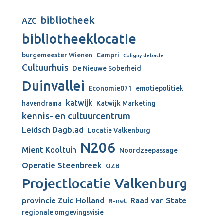
bibliotheek
AZC
bibliotheeklocatie
burgemeester Wienen
Campri
Coligny debacle
Cultuurhuis
De Nieuwe Soberheid
Duinvallei
Economie071
emotiepolitiek
katwijk
havendrama
Katwijk Marketing
kennis- en cultuurcentrum
Leidsch Dagblad
Locatie Valkenburg
N206
Mient Kooltuin
Noordzeepassage
Operatie Steenbreek
OZB
Projectlocatie Valkenburg
provincie Zuid Holland
Raad van State
R-net
regionale omgevingsvisie