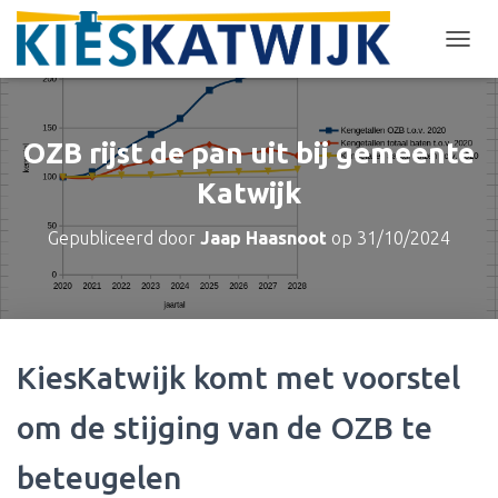
T
O
G
G
L
OZB rijst de pan uit bij gemeente
E
N
Katwijk
A
V
Gepubliceerd door
Jaap Haasnoot
op
31/10/2024
I
G
A
T
I
E
KiesKatwijk komt met voorstel
om de stijging van de OZB te
beteugelen