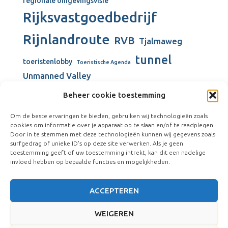
regionale omgevingsvisie
Rijksvastgoedbedrijf
Rijnlandroute
RVB
Tjalmaweg
tunnel
toeristenlobby
Toeristische Agenda
Unmanned Valley
Unmanned Valley Valkenburg
Beheer cookie toestemming
Valkenburg
Valkenburgse Meer
Om de beste ervaringen te bieden, gebruiken wij technologieën zoals
Valkenhorst
cookies om informatie over je apparaat op te slaan en/of te raadplegen.
verbouw gemeentehuis
Door in te stemmen met deze technologieën kunnen wij gegevens zoals
surfgedrag of unieke ID's op deze site verwerken. Als je geen
Vliegkamp Valkenburg
Visserijschool
toestemming geeft of uw toestemming intrekt, kan dit een nadelige
windmolens
Vliegveld Valkenburg
Wienen-tijdperk
invloed hebben op bepaalde functies en mogelijkheden.
ACCEPTEREN
WEIGEREN