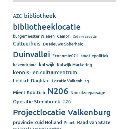
bibliotheek
AZC
bibliotheeklocatie
burgemeester Wienen
Campri
Coligny debacle
Cultuurhuis
De Nieuwe Soberheid
Duinvallei
Economie071
emotiepolitiek
katwijk
havendrama
Katwijk Marketing
kennis- en cultuurcentrum
Leidsch Dagblad
Locatie Valkenburg
N206
Mient Kooltuin
Noordzeepassage
Operatie Steenbreek
OZB
Projectlocatie Valkenburg
provincie Zuid Holland
Raad van State
R-net