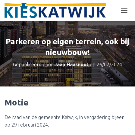
T
O
G
G
L
Parkeren op eigen terrein, ook bij
E
N
nieuwbouw!
A
V
Gepubliceerd door
Jaap Haasnoot
op
26/02/2024
I
G
A
T
I
E
Motie
De raad van de gemeente Katwijk, in vergadering bijeen
op 29 februari 2024,