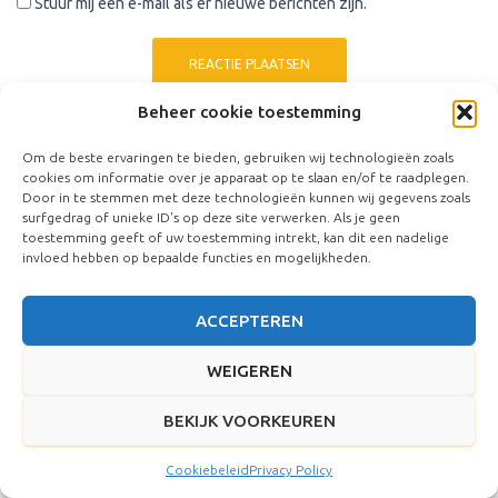
Stuur mij een e-mail als er nieuwe berichten zijn.
Beheer cookie toestemming
Om de beste ervaringen te bieden, gebruiken wij technologieën zoals
cookies om informatie over je apparaat op te slaan en/of te raadplegen.
Door in te stemmen met deze technologieën kunnen wij gegevens zoals
Archieven
surfgedrag of unieke ID's op deze site verwerken. Als je geen
toestemming geeft of uw toestemming intrekt, kan dit een nadelige
invloed hebben op bepaalde functies en mogelijkheden.
bibliotheek
AZC
ACCEPTEREN
bibliotheeklocatie
WEIGEREN
burgemeester Wienen
Campri
Coligny debacle
Cultuurhuis
BEKIJK VOORKEUREN
De Nieuwe Soberheid
Duinvallei
Economie071
emotiepolitiek
Cookiebeleid
Privacy Policy