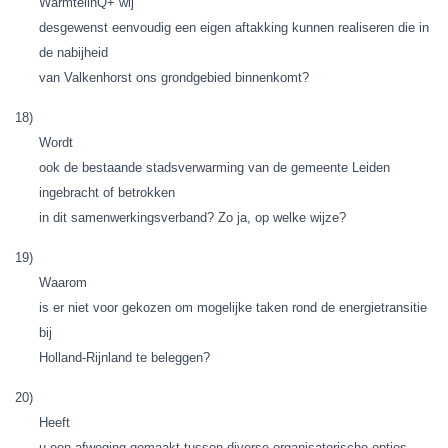
WarmtelinQ+ wij
desgewenst eenvoudig een eigen aftakking kunnen realiseren die in
de nabijheid
van Valkenhorst ons grondgebied binnenkomt?
18)
Wordt
ook de bestaande stadsverwarming van de gemeente Leiden
ingebracht of betrokken
in dit samenwerkingsverband? Zo ja, op welke wijze?
19)
Waarom
is er niet voor gekozen om mogelijke taken rond de energietransitie
bij
Holland-Rijnland te beleggen?
20)
Heeft
u een afweging gemaakt tussen diverse organisatorische opties