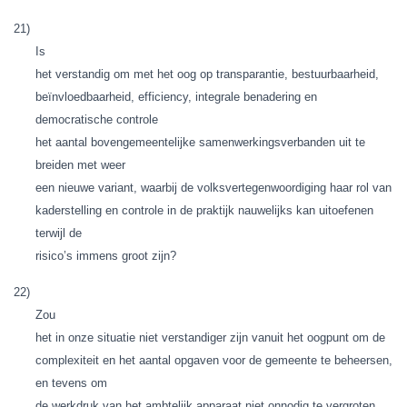
21)
Is
het verstandig om met het oog op transparantie, bestuurbaarheid,
beïnvloedbaarheid, efficiency, integrale benadering en
democratische controle
het aantal bovengemeentelijke samenwerkingsverbanden uit te
breiden met weer
een nieuwe variant, waarbij de volksvertegenwoordiging haar rol van
kaderstelling en controle in de praktijk nauwelijks kan uitoefenen
terwijl de
risico’s immens groot zijn?
22)
Zou
het in onze situatie niet verstandiger zijn vanuit het oogpunt om de
complexiteit en het aantal opgaven voor de gemeente te beheersen,
en tevens om
de werkdruk van het ambtelijk apparaat niet onnodig te vergroten,