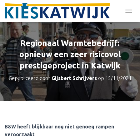
T
O
G
G
L
Regionaal Warmtebedrijf:
E
N
opnieuw een zeer risicovol
A
prestigeproject in Katwijk
V
I
G
Gepubliceerd door
Gijsbert Schrijvers
op
15/11/2021
A
T
I
E
B&W heeft blijkbaar nog niet genoeg rampen
veroorzaakt