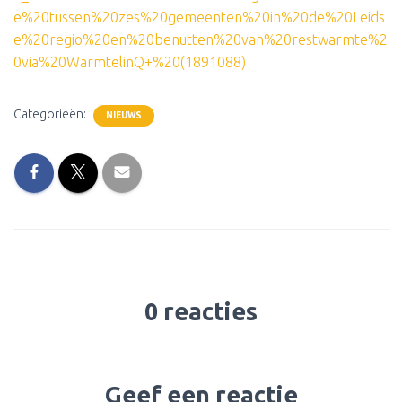
e%20tussen%20zes%20gemeenten%20in%20de%20Leids
e%20regio%20en%20benutten%20van%20restwarmte%2
0via%20WarmtelinQ+%20(1891088)
Categorieën:
NIEUWS
0 reacties
Geef een reactie