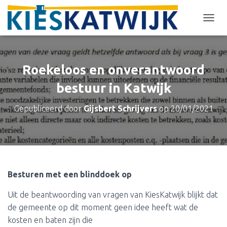
T
O
G
G
L
Roekeloos en onverantwoord
E
N
bestuur in Katwijk
A
V
Gepubliceerd door
Gijsbert Schrijvers
op
20/01/2021
I
G
A
T
I
E
Besturen met een blinddoek op
Uit de beantwoording van vragen van KiesKatwijk blijkt dat
de gemeente op dit moment geen idee heeft wat de
kosten en baten zijn die