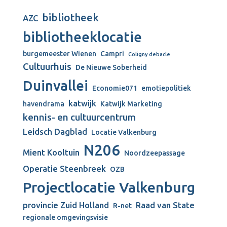
bibliotheek
AZC
bibliotheeklocatie
burgemeester Wienen
Campri
Coligny debacle
Cultuurhuis
De Nieuwe Soberheid
Duinvallei
Economie071
emotiepolitiek
katwijk
havendrama
Katwijk Marketing
kennis- en cultuurcentrum
Leidsch Dagblad
Locatie Valkenburg
N206
Mient Kooltuin
Noordzeepassage
Operatie Steenbreek
OZB
Projectlocatie Valkenburg
provincie Zuid Holland
Raad van State
R-net
regionale omgevingsvisie