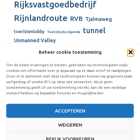
Rijksvastgoedbedrijf
Rijnlandroute
RVB
Tjalmaweg
tunnel
toeristenlobby
Toeristische Agenda
Unmanned Valley
Unmanned Valley Valkenburg
Beheer cookie toestemming
Valkenburg
Valkenburgse Meer
Om de beste ervaringen te bieden, gebruiken wij technologieën zoals
Valkenhorst
cookies om informatie over je apparaat op te slaan en/of te raadplegen.
verbouw gemeentehuis
Door in te stemmen met deze technologieën kunnen wij gegevens zoals
surfgedrag of unieke ID's op deze site verwerken. Als je geen
Vliegkamp Valkenburg
Visserijschool
toestemming geeft of uw toestemming intrekt, kan dit een nadelige
windmolens
Vliegveld Valkenburg
Wienen-tijdperk
invloed hebben op bepaalde functies en mogelijkheden.
ACCEPTEREN
WEIGEREN
BEKIJK VOORKEUREN