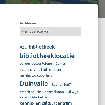
Archieven
bibliotheek
AZC
bibliotheeklocatie
burgemeester Wienen
Campri
Cultuurhuis
Coligny debacle
De Nieuwe Soberheid
Duinvallei
Economie071
katwijk
emotiepolitiek
havendrama
Katwijk Marketing
kennis- en cultuurcentrum