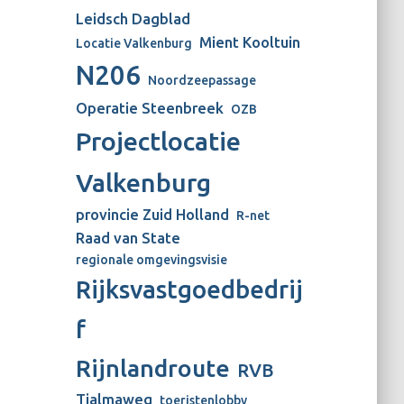
Leidsch Dagblad
Mient Kooltuin
Locatie Valkenburg
N206
Noordzeepassage
Operatie Steenbreek
OZB
Projectlocatie
Valkenburg
provincie Zuid Holland
R-net
Raad van State
regionale omgevingsvisie
Rijksvastgoedbedrij
f
Rijnlandroute
RVB
Tjalmaweg
toeristenlobby