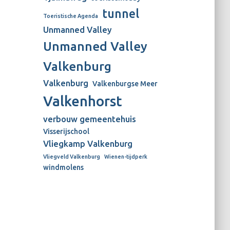
tunnel
Toeristische Agenda
Unmanned Valley
Unmanned Valley
Valkenburg
Valkenburg
Valkenburgse Meer
Valkenhorst
verbouw gemeentehuis
Visserijschool
Vliegkamp Valkenburg
Vliegveld Valkenburg
Wienen-tijdperk
windmolens