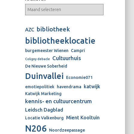
bibliotheek
AZC
bibliotheeklocatie
burgemeester Wienen
Campri
Cultuurhuis
Coligny debacle
De Nieuwe Soberheid
Duinvallei
Economie071
katwijk
emotiepolitiek
havendrama
Katwijk Marketing
kennis- en cultuurcentrum
Leidsch Dagblad
Mient Kooltuin
Locatie Valkenburg
N206
Noordzeepassage