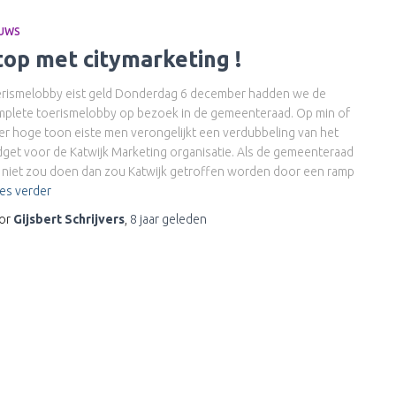
EUWS
top met citymarketing !
rismelobby eist geld Donderdag 6 december hadden we de
plete toerismelobby op bezoek in de gemeenteraad. Op min of
r hoge toon eiste men verongelijkt een verdubbeling van het
get voor de Katwijk Marketing organisatie. Als de gemeenteraad
 niet zou doen dan zou Katwijk getroffen worden door een ramp
es verder
or
Gijsbert Schrijvers
,
8 jaar
geleden