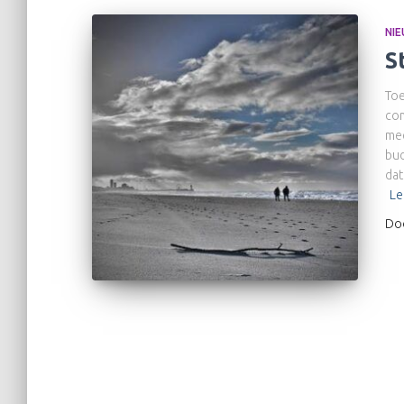
NI
S
Toe
com
mee
bud
dat
Le
Do