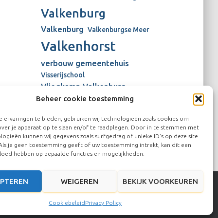
Valkenburg
Valkenburg
Valkenburgse Meer
Valkenhorst
verbouw gemeentehuis
Visserijschool
Vliegkamp Valkenburg
Beheer cookie toestemming
Vliegveld Valkenburg
Wienen-tijdperk
windmolens
 ervaringen te bieden, gebruiken wij technologieën zoals cookies om
over je apparaat op te slaan en/of te raadplegen. Door in te stemmen met
logieën kunnen wij gegevens zoals surfgedrag of unieke ID's op deze site
Als je geen toestemming geeft of uw toestemming intrekt, kan dit een
vloed hebben op bepaalde functies en mogelijkheden.
PTEREN
WEIGEREN
BEKIJK VOORKEUREN
Hestia | Ontwikkeld door
ThemeIsle
Cookiebeleid
Privacy Policy