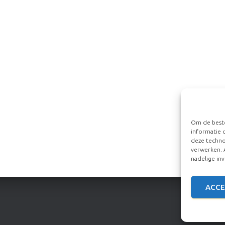
Om de beste
informatie 
deze techno
verwerken. 
nadelige in
ACCE