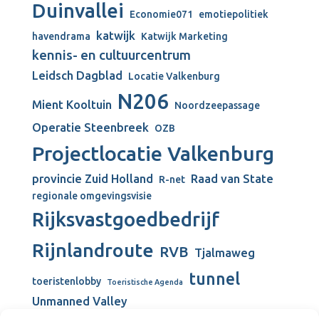
Duinvallei
Economie071
emotiepolitiek
katwijk
havendrama
Katwijk Marketing
kennis- en cultuurcentrum
Leidsch Dagblad
Locatie Valkenburg
N206
Mient Kooltuin
Noordzeepassage
Operatie Steenbreek
OZB
Projectlocatie Valkenburg
provincie Zuid Holland
Raad van State
R-net
regionale omgevingsvisie
Rijksvastgoedbedrijf
Rijnlandroute
RVB
Tjalmaweg
tunnel
toeristenlobby
Toeristische Agenda
Unmanned Valley