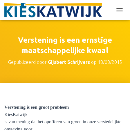
T
O
G
G
L
Verstening is een ernstige
E
N
maatschappelijke kwaal
A
V
Gepubliceerd door
Gijsbert Schrijvers
op
18/08/2015
I
G
A
T
I
E
Verstening is een groot probleem
KiesKatwijk
is van mening dat het opofferen van groen in onze verstedelijkte
omgeving voor