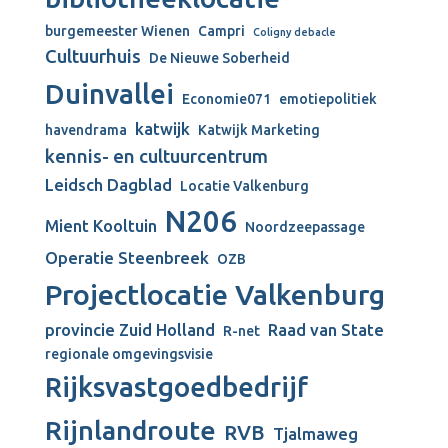
burgemeester Wienen
Campri
Coligny debacle
Cultuurhuis
De Nieuwe Soberheid
Duinvallei
Economie071
emotiepolitiek
katwijk
havendrama
Katwijk Marketing
kennis- en cultuurcentrum
Leidsch Dagblad
Locatie Valkenburg
N206
Mient Kooltuin
Noordzeepassage
Operatie Steenbreek
OZB
Projectlocatie Valkenburg
provincie Zuid Holland
Raad van State
R-net
regionale omgevingsvisie
Rijksvastgoedbedrijf
Rijnlandroute
RVB
Tjalmaweg