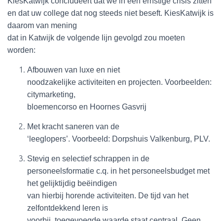
KiesKatwijk concludeert dat we in een ernstige crisis zitten
en dat uw college dat nog steeds niet beseft. KiesKatwijk is
daarom van mening
dat in Katwijk de volgende lijn gevolgd zou moeten
worden:
Afbouwen van luxe en niet
noodzakelijke activiteiten en projecten. Voorbeelden:
citymarketing,
bloemencorso en Hoornes Gasvrij
Met kracht saneren van de
‘leeglopers’. Voorbeeld: Dorpshuis Valkenburg, PLV.
Stevig en selectief schrappen in de
personeelsformatie c.q. in het personeelsbudget met
het gelijktijdig beëindigen
van hierbij horende activiteiten. De tijd van het
zelfontdekkend leren is
voorbij, toegevoegde waarde staat centraal. Geen