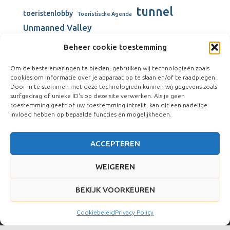
tunnel
toeristenlobby
Toeristische Agenda
Unmanned Valley
Unmanned Valley Valkenburg
Beheer cookie toestemming
Valkenburg
Valkenburgse Meer
Om de beste ervaringen te bieden, gebruiken wij technologieën zoals
Valkenhorst
cookies om informatie over je apparaat op te slaan en/of te raadplegen.
verbouw gemeentehuis
Door in te stemmen met deze technologieën kunnen wij gegevens zoals
surfgedrag of unieke ID's op deze site verwerken. Als je geen
Vliegkamp Valkenburg
Visserijschool
toestemming geeft of uw toestemming intrekt, kan dit een nadelige
windmolens
Vliegveld Valkenburg
Wienen-tijdperk
invloed hebben op bepaalde functies en mogelijkheden.
ACCEPTEREN
WEIGEREN
BEKIJK VOORKEUREN
Hestia | Ontwikkeld door
ThemeIsle
Cookiebeleid
Privacy Policy
Social Media Auto Publish
Powered By :
XYZScripts.com