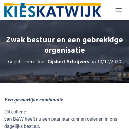
T
O
G
G
L
Zwak bestuur en een gebrekkige
E
N
organisatie
A
V
Gepubliceerd door
Gijsbert Schrijvers
op
10/12/2020
I
G
A
T
I
E
Een gevaarlijke combinatie
Dit college
van B&W heeft nu een paar jaar kunnen oefenen in ons
dagelijks bestuur.